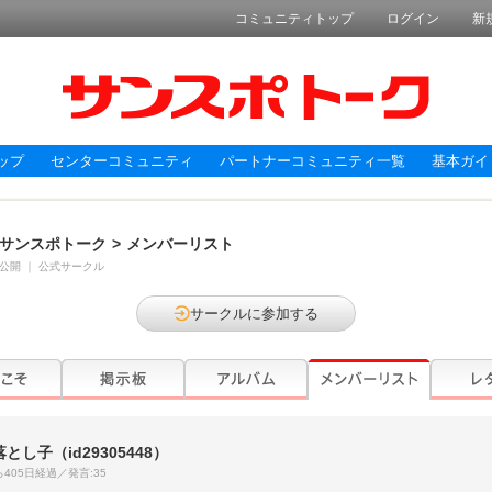
コミュニティトップ
ログイン
新
ップ
センターコミュニティ
パートナーコミュニティ一覧
基本ガイ
サンスポトーク
>
メンバーリスト
公開
｜
公式サークル
サークルに参加する
落とし子
（id29305448）
405日経過／発言:35