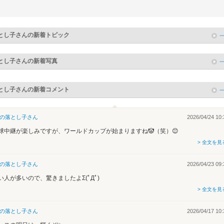
とし子
さんの新着トピック
とし子
さんの新着写真
とし子
さんの新着コメント
の落とし子
さん
2026/04/24 10:
球中継が楽しみですが、ワールドカップが始まりますね🤡（笑）😊
> 全文を見
の落とし子
さん
2026/04/23 09:
い人が多いので、驚きましたよΣ(ﾟДﾟ)
> 全文を見
の落とし子
さん
2026/04/17 10: