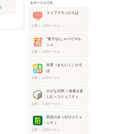
るサークルです。
る
ライフプランひろば
公開
｜
公式サークル
“食”のおしゃべりマル
シェ
公開
｜
公式サークル
街育（まちいく）ひろ
ば
公開
｜
公式サークル
さかな日和 ～魚食を楽
しむ～コミュニティ
公開
｜
公式サークル
防災のきっかけコミュ
ニティ
公開
｜
公式サークル