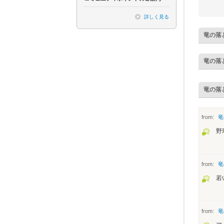
詳しく見る
竜の落
竜の落
竜の落
from:
竜
野
from:
竜
若
from:
竜