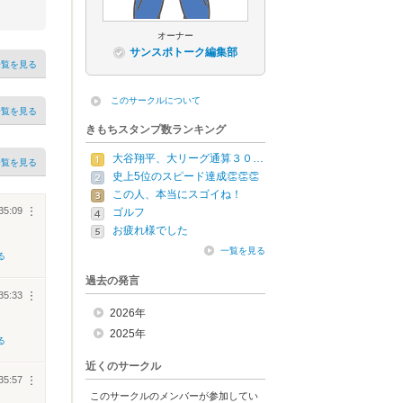
オーナー
サンスポトーク編集部
一覧を見る
このサークルについて
一覧を見る
きもちスタンプ数ランキング
大谷翔平、大リーグ通算３０…
一覧を見る
史上5位のスピード達成👏👏👏
この人、本当にスゴイね！
35:09
︙
ゴルフ
お疲れ様でした
一覧を見る
る
過去の発言
35:33
︙
2026年
2025年
る
近くのサークル
35:57
︙
このサークルのメンバーが参加してい