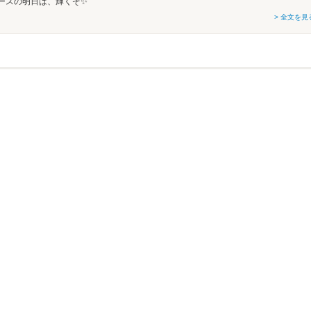
ースの明日は、輝くぞ✨
> 全文を見