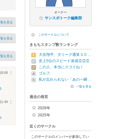
オーナー
サンスポトーク編集部
一覧を見る
このサークルについて
一覧を見る
きもちスタンプ数ランキング
大谷翔平、大リーグ通算３０…
一覧を見る
史上5位のスピード達成👏👏👏
この人、本当にスゴイね！
18:08
︙
ゴルフ
私が忘れられない「あの一瞬…
一覧を見る
る
過去の発言
11:49
︙
2026年
2025年
る
近くのサークル
このサークルのメンバーが参加してい