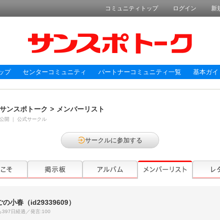
コミュニティトップ
ログイン
新
ップ
センターコミュニティ
パートナーコミュニティ一覧
基本ガイ
サンスポトーク
>
メンバーリスト
公開
｜
公式サークル
サークルに参加する
ごの小春
（id29339609）
397日経過／発言:100