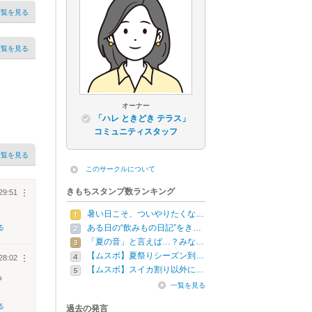
一覧を見る
一覧を見る
オーナー
「ハレ ときどき テラス」
コミュニティスタッフ
一覧を見る
このサークルについて
きもちスタンプ数ランキング
29:51
︙
暑い日こそ、ついやりたくな…
ある日の“飲みもの日記”をき…
る
「夏の音」と言えば…？みな…
【ムスボ】夏祭りシーズン到…
28:02
︙
【ムスボ】スイカ割り以外に…
っ
一覧を見る
る
過去の発言