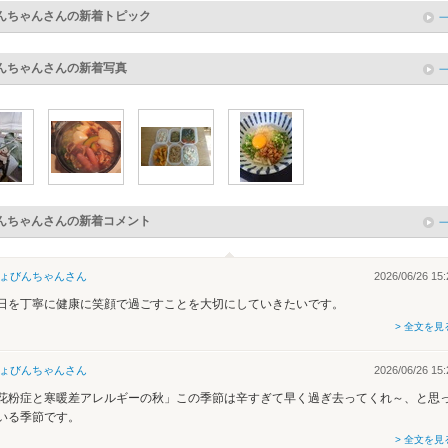
んちゃん
さんの新着トピック
んちゃん
さんの新着写真
んちゃん
さんの新着コメント
ょびんちゃん
さん
2026/06/26 15:
日を丁寧に健康に笑顔で過ごすことを大切にしていきたいです。
> 全文を見
ょびんちゃん
さん
2026/06/26 15:
花粉症と寒暖差アレルギーの秋」この季節は辛すぎて早く過ぎ去ってくれ～、と思
いる季節です。
> 全文を見