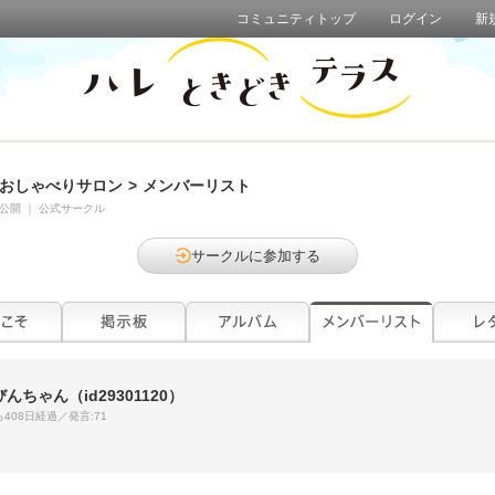
コミュニティトップ
ログイン
新
おしゃべりサロン
>
メンバーリスト
公開
｜
公式サークル
サークルに参加する
びんちゃん
（id29301120）
408日経過／発言:71