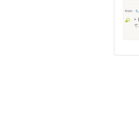
from:
ち
>
で