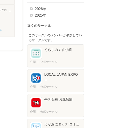
2026年
57:19
︙
2025年
近くのサークル
る
このサークルのメンバーが参加してい
るサークルです。
くらしのくすり箱
公開
｜
公式サークル
LOCAL JAPAN EXPO
＋​
公開
｜
公式サークル
牛乳石鹸 お風呂部
公開
｜
公式サークル
えがおにタッチ コミュ