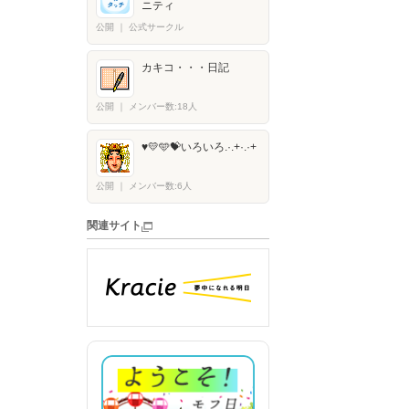
ニティ
公開
｜
公式サークル
カキコ・・・日記
公開
｜
メンバー数:18人
♥️💛🩵💝いろいろ.·.+·.·+
公開
｜
メンバー数:6人
関連サイト