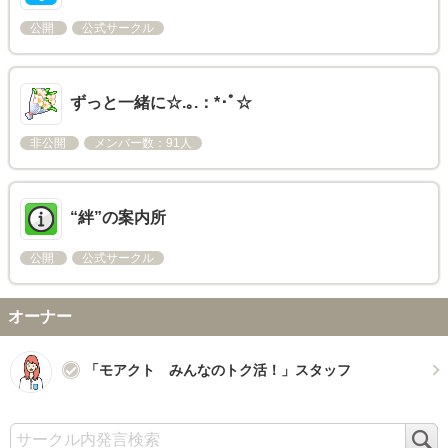
公開
公式サークル
ずっと一緒に☆.｡.：*･ﾟ☆
非公開
メンバー数：91人
“絆”の案内所
公開
公式サークル
オーナー
「モアクト みんなのトク活！」スタッフ
検