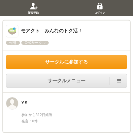
新規登録
ログイン
モアクト みんなのトク活！
公開
公式サークル
サークルに参加する
サークルメニュー
Y.S
参加から312日経過
発言：0件