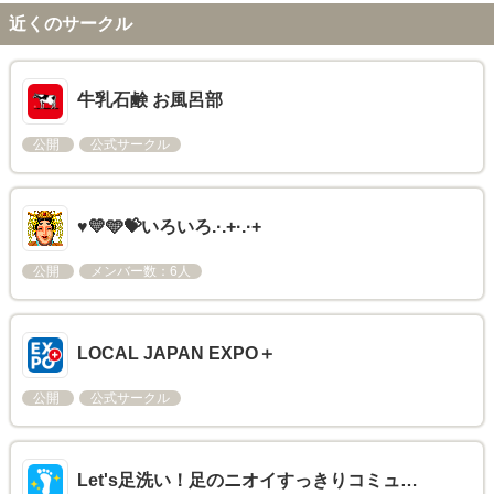
近くのサークル
牛乳石鹸 お風呂部
公開
公式サークル
♥️💛🩵💝いろいろ.·.+·.·+
公開
メンバー数：6人
LOCAL JAPAN EXPO＋​
公開
公式サークル
Let's足洗い！足のニオイすっきりコミュ…