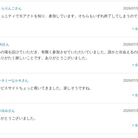
くらりんご
さん
2026/07/3
ミュニティでモアクトを知り、参加しています。そちらもいずれ終了してしまうので
？
> 
hi
さん
2026/07/3
いの場を設けていただき、有難く参加させていただいていました。誰かと出会えるの
ありがたく嬉しいことです。ありがとうございました。
> 
レネミーなルキ
さん
2026/07/3
ービスサイトちょっと覗いてきました。楽しそうですね。
> 
りゆみ
さん
2026/07/3
りがとうございました。
> 