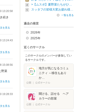
>【ムスボ】夏野菜たちがひ…
スッタフの皆様大変お疲れ様…
0 13:20:58
一覧を見る
き続き
過去の発言
全文を見る
2026年
2025年
0 13:24:43
近くのサークル
全文を見る
このサークルのメンバーが参加してい
るサークルです。
8 15:08:56
地方が気になるコミュ
た野菜
ニティ ～移住もあり
か…
全文を見る
公開
｜
公式サークル
聞ける、話せる ヘア
0 19:28:33
カラーの部屋
公開
｜
公式サークル
全文を見る