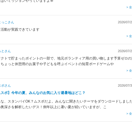
っぱいミッションやっていますよ🌸
> 
よっこ
さん
2026/07/2
コ活動が実践できています
> 
っと
さん
2026/07/2
アクトで貯まったポイントの一部で、地元ボランティア用の買い物します予算ゼロの
、ちょっと休憩用のお菓子や子どもを呼ぶイベントの知育ボードゲームや
> 
スボ
さん
2026/07/3
ムスボ】今年の夏、みんなのお気に入り避暑地はどこ？
んな、スタンバイOK？ムスボだよ。みんなに聞きたいテーマをダウンロードしまし
の奥深さを解析したいデス！例年以上に暑い夏が続いていますが、こ
> 