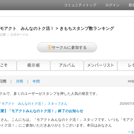
コミュニティトップ
ログイン
新
モアクト みんなのトク活！
>
きもちスタンプ数ランキング
公開
｜
公式サークル
サークルに参加する
0日間
｜
月間
｜
年間
30
クルで、多くのユーザーがスタンプを押した人気の発言です。
「モアクト みんなのトク活！」スタッフ
さん
2026/07/3
重要】「モアクトみんなのトク活！」終了のお知らせ
なさん、こんにちは。「モアクトみんなのトク活！」スタッフです。いつも「モアク
のトク活！」にご参加いただきありがとうございます。本日はみなさん
> 