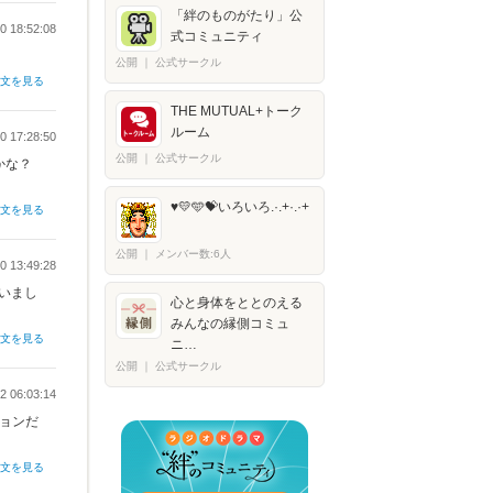
「絆のものがたり」公
0 18:52:08
式コミュニティ
公開
｜
公式サークル
全文を見る
THE MUTUAL+トーク
ルーム
0 17:28:50
公開
｜
公式サークル
かな？
♥️💛🩵💝いろいろ.·.+·.·+
全文を見る
公開
｜
メンバー数:6人
0 13:49:28
いまし
心と身体をととのえる
みんなの縁側コミュ
全文を見る
ニ…
公開
｜
公式サークル
2 06:03:14
ションだ
全文を見る