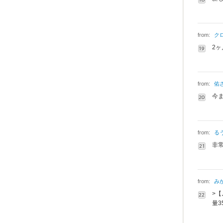
from:
ク
2
from:
佑
今
from:
る
非
from:
み
>
量