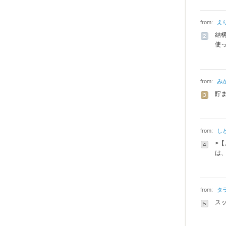
from:
え
結
使
from:
み
貯
from:
し
>
は
from:
タ
スッ