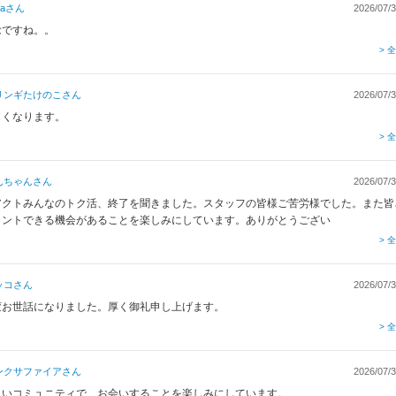
a
さん
2026/07/3
念ですね。。
> 
リンギたけのこ
さん
2026/07/3
しくなります。
> 
んちゃん
さん
2026/07/3
アクトみんなのトク活、終了を聞きました。スタッフの皆様ご苦労様でした。また皆
メントできる機会があることを楽しみにしています。ありがとうござい
> 
ッコ
さん
2026/07/3
変お世話になりました。厚く御礼申し上げます。
> 
ンクサファイア
さん
2026/07/3
しいコミュニティで、お会いすることを楽しみにしています。