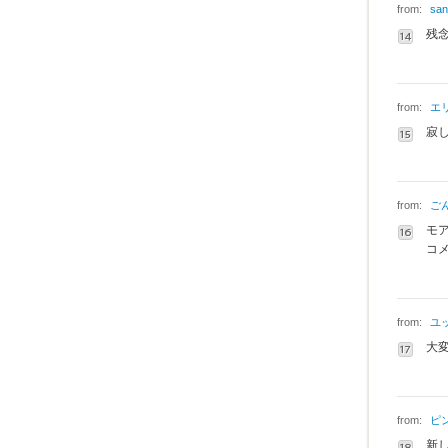
from:
san
残
from:
エ
寂
from:
ご
モ
コ
from:
ユ
大
from:
ピ
新