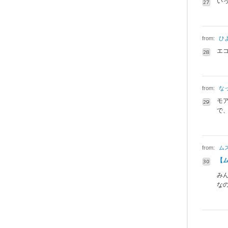
い
from:
ひ
エ
from:
な
モ
で
from:
ム
【
み
な