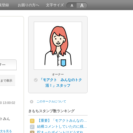
A
規登録
お困りの方へ
文字サイズ
オーナー
「モアクト みんなのトク
位まで表示
活！」スタッフ
このサークルについて
0 13:00:02
きもちスタンプ数ランキング
トみん
【重要】「モアクトみんなの…
結構コメントしていたのに残…
全文を見る
貯まったポイントはどうすれ…