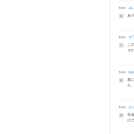
from:
み
あ
from:
サ
こ
そ
from:
tom
急
た
from:
か
社
けで