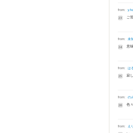
from:
y.h
ご
from:
未
意
from:
は
寂
from:
の
色
from:
え