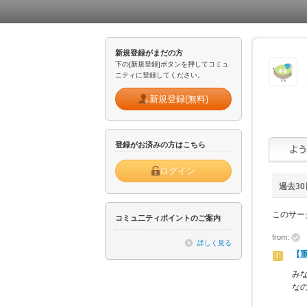
新規登録がまだの方
下の[新規登録]ボタンを押してコミュ
ニティに登録してください。
新規登録(無料)
登録がお済みの方はこちら
ログイン
過去3
このサー
コミュ二ティポイントのご案内
from:
詳しく見る
【
み
な