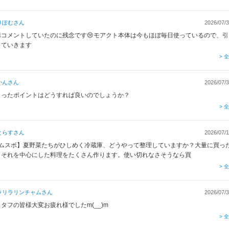
りぽむ
さん
2026/07/3
構コメントしていたのに残念です😢モアクト本体は今もほぼ毎日使っているので、引
っていきます
> 
かん
さん
2026/07/3
まったポイントはどうすれば良いのでしょうか？
> 
とらす
さん
2026/07/1
【ムスボ】夏野菜たちがひしめく冷蔵庫、どうやって整理していますか？大量に買っ
、それを中心にした料理をたくさん作ります。使い切れなさそうなら買
> 
ラリラリンチャム
さん
2026/07/3
タフの皆様大変お疲れ様でしたm(__)m
> 