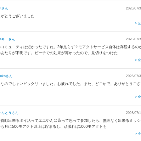
い
さん
2026/07/3
りがとうございました
> 
ワキー
さん
2026/07/3
のコミュニティは短かったですね。2年足らず？モアクトサービス自体は存続するの
のあたりが不明です。ビーチでの効果が薄かったので、見切りをつけた
> 
oko
さん
2026/07/3
になのでちょいビックリいました。お疲れでした。また、どこかで。ありがとうござ
。
> 
りんとう
さん
2026/07/1
会貢献出来るポイ活ってエエやん😊👍って思って参加したら、無理なく出来るミッ
も月に500モアクト以上は貯まるし、頑張れば1000モアクトも
> 