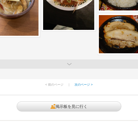
< 前のページ
｜
次のページ >
掲示板を見に行く