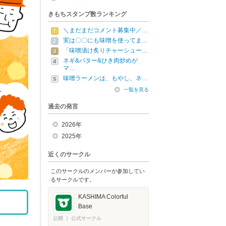
きもちスタンプ数ランキング
＼まだまだコメント募集中／…
実は〇〇にも味噌を使ってま…
「味噌漬け炙りチャーシュー…
ネギ&バター&ひき肉炒めが
マ…
味噌ラーメンは、もやし、ネ…
一覧を見る
過去の発言
2026年
2025年
近くのサークル
このサークルのメンバーが参加してい
るサークルです。
KASHIMA Colorful
Base
公開
｜
公式サークル