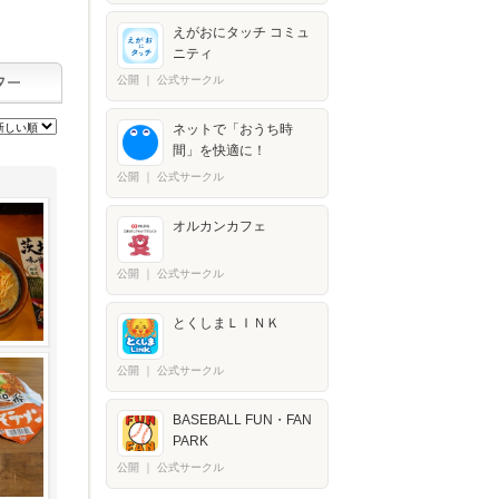
えがおにタッチ コミュ
ニティ
公開
｜
公式サークル
ネットで「おうち時
間」を快適に！
公開
｜
公式サークル
オルカンカフェ
公開
｜
公式サークル
とくしまＬＩＮＫ
公開
｜
公式サークル
BASEBALL FUN・FAN
PARK
公開
｜
公式サークル