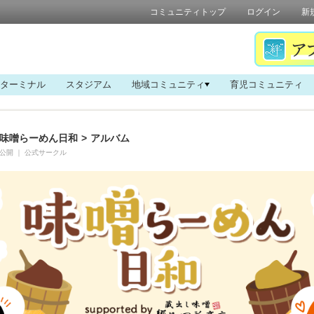
コミュニティトップ
ログイン
新
ターミナル
スタジアム
地域コミュニティ
育児コミュニティ
味噌らーめん日和
>
アルバム
公開
｜
公式サークル