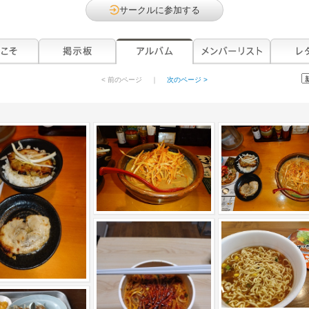
サークルに参加する
< 前のページ
｜
次のページ >