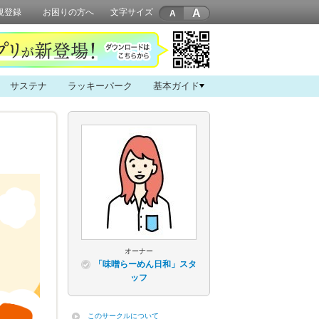
A
規登録
お困りの方へ
文字サイズ
サステナ
ラッキーパーク
基本ガイド
オーナー
「味噌らーめん日和」スタ
ッフ
このサークルについて