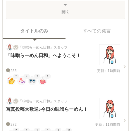
開く
タイトルのみ
すべての発言
「味噌らーめん日和」スタッフ
「味噌らーめん日和」へようこそ！
255
更新：1時間前
11
4
2
3
「味噌らーめん日和」スタッフ
写真投稿大歓迎♪今日の味噌らーめん！
272
更新：11時間前
2
1
1
1
1
13