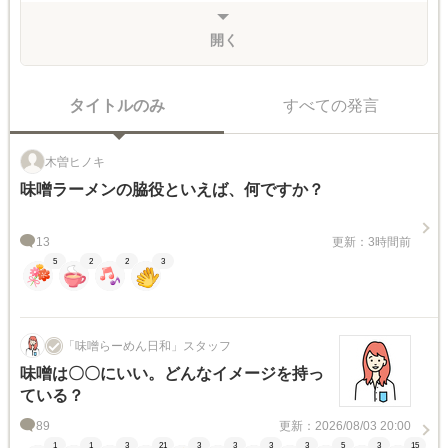
開く
タイトルのみ
すべての発言
木曽ヒノキ
味噌ラーメンの脇役といえば、何ですか？
13
更新：3時間前
5
2
2
3
「味噌らーめん日和」スタッフ
味噌は〇〇にいい。どんなイメージを持っ
ている？
89
更新：2026/08/03 20:00
1
1
3
21
3
3
3
3
5
3
15