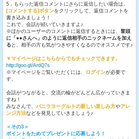
5．もらった返信コメントにさらに返信したい場合は、
[コメントする]ボタン
をクリックして、返信コメントを
書き込みましょう！
これで、会話が続いていきますよ♪
※ほかのユーザーのコメントに返信するときには、
冒頭
に「●●さんへ」のように返信相手のニックネームを加え
る
と、相手の方も気がつきやすくなるのでオススメです♪
▼マイページはこちらからでもチェックできます。
http://goo.gl/ArdQ7s
※マイページをご覧いただくには、
ログイン
が必要で
す。
会話がつながると、交流の輪がどんどん広がっていきま
すね！
みなさんで、
バニラヨーグルトの新しい楽しみ方
や
アレ
ンジ方法
などを発見していきましょう♪
＜その3＞
ポイントをためてプレゼントに応募しよう！