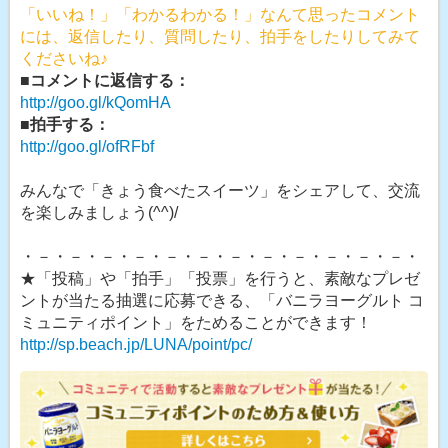
「いいね！」「わかるわかる！」なんて思ったコメント
には、返信したり、質問したり、拍手をしたりしてみて
くださいね♪
■コメントに返信する：
http://goo.gl/kQomHA
■拍手する：
http://goo.gl/ofRFbf
みんなで「きょう食べたスイーツ」をシェアして、交流
を楽しみましょう(^^)/
・－・－・－・－・－・－・－・－・－・－・－・－・
★「投稿」や「拍手」「投票」を行うと、素敵なプレゼ
ントが当たる抽選に応募できる、「バニラヨーグルト コ
ミュニティポイント」をためることができます！
http://sp.beach.jp/LUNA/point/pc/