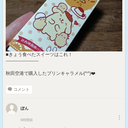
■きょう食べたスイーツはこれ！
-----------------------
秋田空港で購入したプリンキャラメル(⁠^⁠^⁠)❤️
コメント
ぽん
︙
6時間前