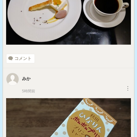
コメント
みか
︙
5時間前