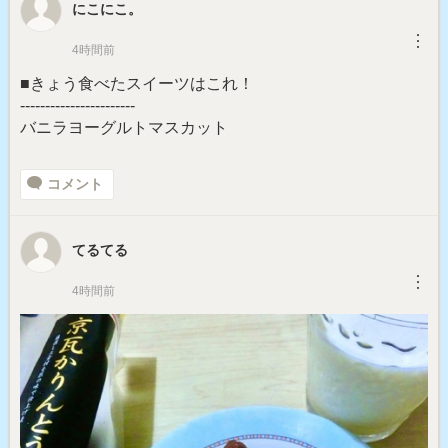
にこにこ。
︙
4時間前
■きょう食べたスイーツはこれ！
-----------------------
バニラヨーグルトマスカット
コメント
てるてる
︙
4時間前