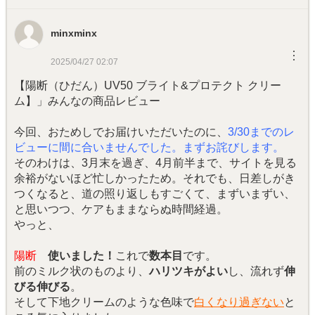
minxminx
︙
2025/04/27 02:07
【陽断（ひだん）UV50 ブライト&プロテクト クリー
ム】」みんなの商品レビュー
今回、おためしでお届けいただいたのに、
3/30までのレ
ビューに間に合いませんでした。まずお詫びします。
そのわけは、3月末を過ぎ、4月前半まで、サイトを見る
余裕がないほど忙しかったため。それでも、日差しがき
つくなると、道の照り返しもすごくて、まずいまずい、
と思いつつ、ケアもままならぬ時間経過。
やっと、
陽断
使いました！
これで
数本目
です。
前のミルク状のものより、
ハリツキがよい
し、流れず
伸
びる伸びる
。
そして下地クリームのような色味で
白くなり過ぎない
と