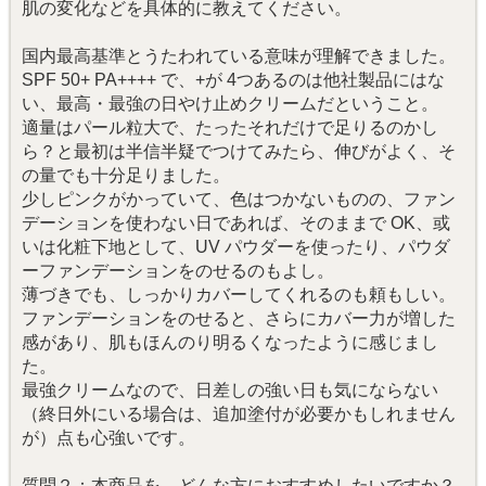
肌の変化などを具体的に教えてください。
国内最高基準とうたわれている意味が理解できました。
SPF 50+ PA++++ で、+が 4つあるのは他社製品にはな
い、最高・最強の日やけ止めクリームだということ。
適量はパール粒大で、たったそれだけで足りるのかし
ら？と最初は半信半疑でつけてみたら、伸びがよく、そ
の量でも十分足りました。
少しピンクがかっていて、色はつかないものの、ファン
デーションを使わない日であれば、そのままで OK、或
いは化粧下地として、UV パウダーを使ったり、パウダ
ーファンデーションをのせるのもよし。
薄づきでも、しっかりカバーしてくれるのも頼もしい。
ファンデーションをのせると、さらにカバー力が増した
感があり、肌もほんのり明るくなったように感じまし
た。
最強クリームなので、日差しの強い日も気にならない
（終日外にいる場合は、追加塗付が必要かもしれません
が）点も心強いです。
質問２：本商品を、どんな方におすすめしたいですか？