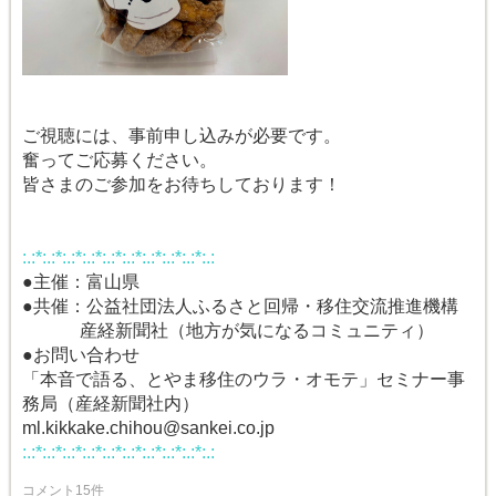
ご視聴には、事前申し込みが必要です。
奮ってご応募ください。
皆さまのご参加をお待ちしております！
:.:*:.:*:.:*:.:*:.:*:.:*:.:*:.:*:.:*:.:
●主催：富山県
●共催：公益社団法人ふるさと回帰・移住交流推進機構
産経新聞社（地方が気になるコミュニティ）
●お問い合わせ
「本音で語る、とやま移住のウラ・オモテ」セミナー事
務局（産経新聞社内）
ml.kikkake.chihou@sankei.co.jp
:.:*:.:*:.:*:.:*:.:*:.:*:.:*:.:*:.:*:.:
コメント15件