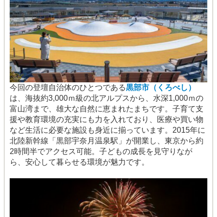
今回の登壇自治体のひとつである
黒部市（くろべし）
は、海抜約3,000ｍ級の北アルプスから、水深1,000ｍの
富山湾まで、雄大な自然に恵まれたまちです。子育て支
援や教育環境の充実にも力を入れており、医療や買い物
など生活に必要な施設も身近に揃っています。2015年に
北陸新幹線「黒部宇奈月温泉駅」が開業し、東京から約
2時間半でアクセス可能。子どもの成長を見守りなが
ら、安心して暮らせる環境が魅力です。