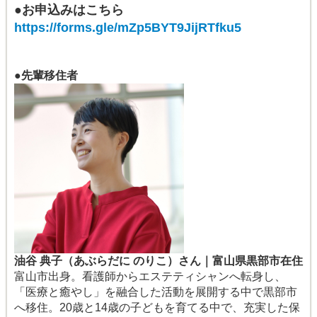
●お申込みはこちら
https://forms.gle/mZp5BYT9JijRTfku5
●先輩移住者
油谷 典子（あぶらだに のりこ）さん｜富山県黒部市在住
富山市出身。看護師からエステティシャンへ転身し、
「医療と癒やし」を融合した活動を展開する中で黒部市
へ移住。20歳と14歳の子どもを育てる中で、充実した保