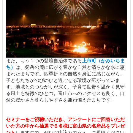
また、もう１つの登壇自治体である
上市町（かみいちま
ち）
は、剱岳の麓に広がる豊かな自然と清らかな水に恵
まれたまちです。四季折々の自然を身近に感じながら、
子どもたちがのびのびと過ごせる環境が広がっていま
す。地域とのつながりが深く、子育て世帯を温かく見守
る風土も特徴のひとつ。富山市へのアクセスも良く、自
然の豊かさと暮らしやすさを兼ね備えたまちです。
セミナーをご視聴いただき、アンケートにご回答いただ
いた方の中から抽選で６名様に富山県の名産品をプレゼ
ント
しますので、ぜひお申込みのうえ、ご視聴ください