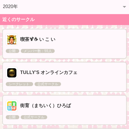
2020年
近くのサークル
喫茶🍹☕ い こ い
公開
メンバー数：55人
TULLY'S オンラインカフェ
シークレット
公式サークル
街育（まちいく）ひろば
公開
公式サークル