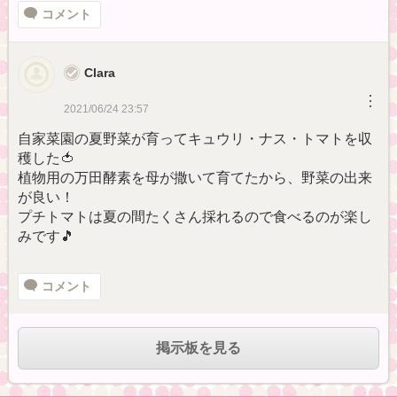
コメント
Clara
︙
2021/06/24 23:57
自家菜園の夏野菜が育ってキュウリ・ナス・トマトを収
穫した🍅
植物用の万田酵素を母が撒いて育てたから、野菜の出来
が良い！
プチトマトは夏の間たくさん採れるので食べるのが楽し
みです🎵
コメント
掲示板を見る