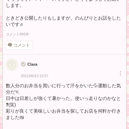
します。
ときどき公開したりもしますが、のんびりとお話をした
いです♬
コメント695件
コメント
Clara
︙
2021/06/23 23:57
数人分のお弁当を買いに行って汗をかいた💦運動した気
分だ🏃
日中は日差しが強くて暑かった。使いっ走りなのかなと
❓(笑)
彩りが良くて美味しいお弁当を探してお店を何軒か行き
ました🍱