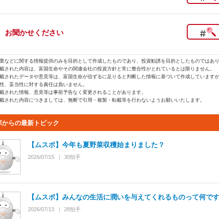
お聞かせください
業などに関する情報提供のみを目的として作成したものであり、投資勧誘を目的としたものではあ
載された内容は、富国生命やその関連会社の投資方針と常に整合性がとれているとは限りません。
載されたデータや意見等は、富国生命が信ずるに足りると判断した情報に基づいて作成しています
性、妥当性に対する責任は負いません。
載された情報、意見等は事前予告なく変更されることがあります。
載された内容につきましては、無断で引用・複製・転載等を行わないようお願いいたします。
ボからの最新トピック
【ムスボ】今年も夏野菜収穫始まりました？
2026/07/15
30
拍手
【ムスボ】みんなの生活に潤いを与えてくれるものって何で
2026/07/13
28
拍手