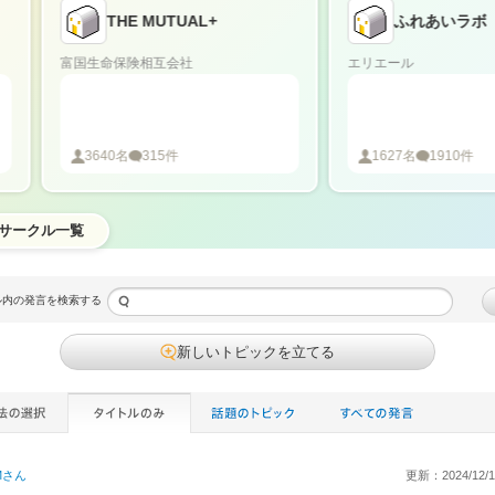
THE MUTUAL+
ふれあいラボ
富国生命保険相互会社
エリエール
3640
名
315
件
1627
名
1910
件
サークル一覧
ル内の発言を検索する
新しいトピックを立てる
M
さん
更新：2024/12/15