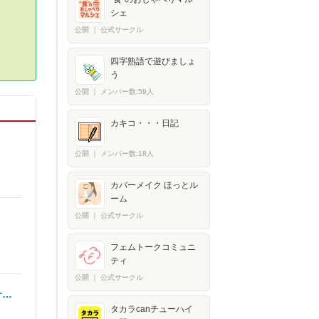
シェ
公開
｜
公式サークル
四字熟語で遊びましょ
う
公開
｜
メンバー数:59人
カキコ・・・日記
公開
｜
メンバー数:18人
カバーメイク ほっとル
ーム
公開
｜
公式サークル
フェムトークコミュニ
ティ
公開
｜
公式サークル
介…
タカラcanチューハイ