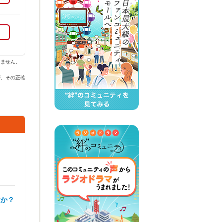
りません。
が、その正確
すか？