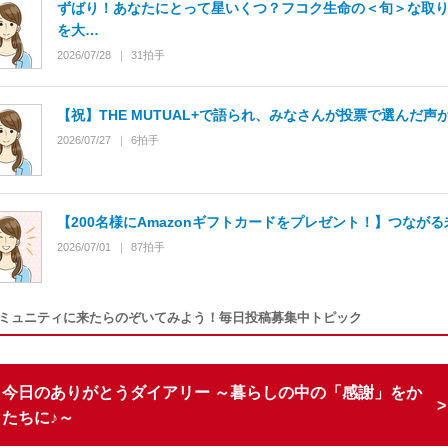
ずばり！あなたにとって星いくつ？フコク生命の＜旬＞な取
を大…
2026/07/28
31
拍手
【祝】THE MUTUAL+で語られ、みなさんが投票で選んだ声
2026/07/27
6
拍手
【200名様にAmazonギフトカードをプレゼント！】つながる
2026/07/01
87
拍手
ミュニティに来たらのぞいてみよう！毎日投稿募集中トピック
今日のありがとうダイアリー ～暮らしの中の「感謝」をか
たちに♪～