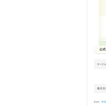
ふれあいラボ
エリエール
1627
名
1910
件
公式
サーク
from:
R.