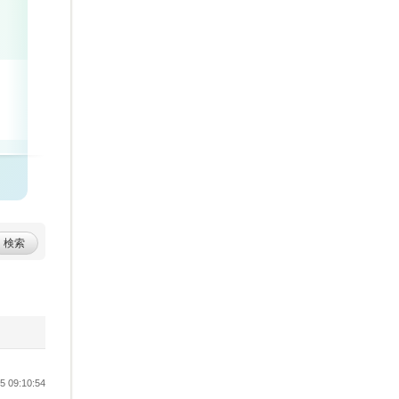
THE MUTUAL+
富国生命保険相互会社
3640
名
315
件
検索
 09:10:54