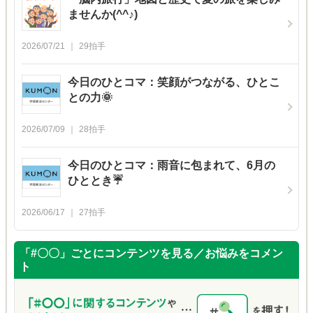
ませんか(^^♪)
2026/07/21
29
拍手
今日のひとコマ：笑顔がつながる、ひとこ
との力🌞
2026/07/09
28
拍手
今日のひとコマ：雨音に包まれて、6月の
ひととき☔
2026/06/17
27
拍手
「#〇〇」ごとにコンテンツを見る／お悩みをコメン
ト