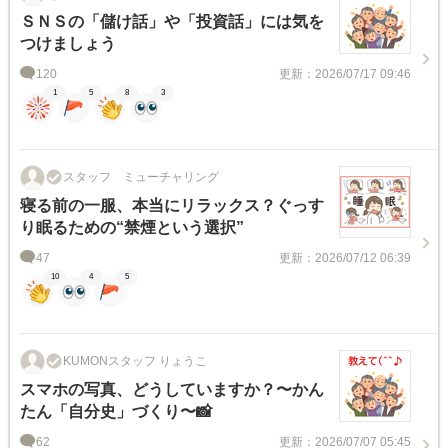
ＳＮＳの「儲け話」や「投資話」には気を
つけましょう
120
更新：2026/07/17 09:46
1
5
8
3
スタッフ ミューチャリング
寝る前の一服、本当にリラックス？ぐっす
り眠るための“禁煙という選択”
47
更新：2026/07/12 06:39
10
4
5
KUMONスタッフ りょうこ
スマホの写真、どうしていますか？〜かん
たん「自分史」づくり〜📸
62
更新：2026/07/07 05:45