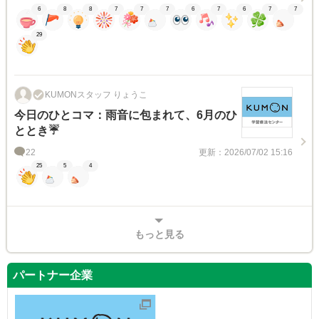
6
8
8
7
7
7
6
7
6
7
7
29
KUMONスタッフ りょうこ
今日のひとコマ：雨音に包まれて、6月のひ
ととき☔
22
更新：2026/07/02 15:16
25
5
4
もっと見る
パートナー企業