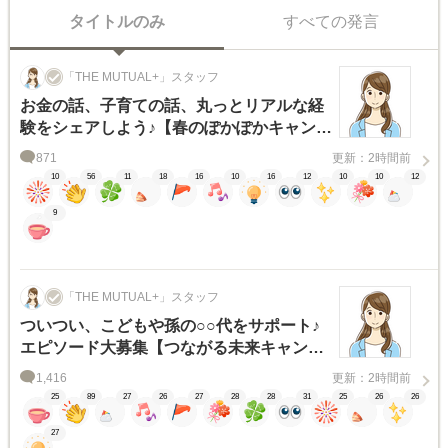
タイトルのみ
すべての発言
「THE MUTUAL+」スタッフ
お金の話、子育ての話、丸っとリアルな経
験をシェアしよう♪【春のぽかぽかキャンペ
ーン対象テーマ】
871
更新：2時間前
10
56
11
18
16
10
16
12
10
10
12
9
「THE MUTUAL+」スタッフ
ついつい、こどもや孫の○○代をサポート♪
エピソード大募集【つながる未来キャンペ
ーン対象テーマ】
1,416
更新：2時間前
25
89
27
26
27
28
28
31
25
26
26
27