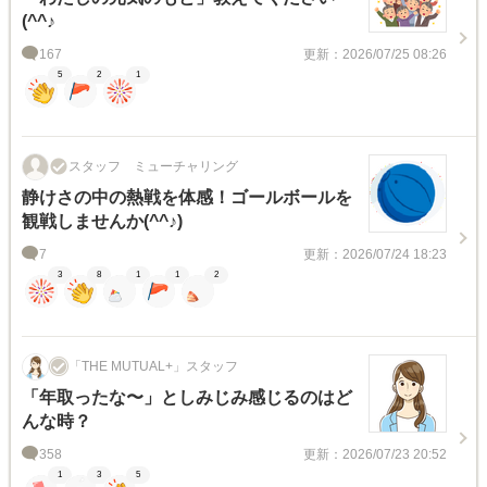
(^^♪
167
更新：2026/07/25 08:26
5
2
1
スタッフ ミューチャリング
静けさの中の熱戦を体感！ゴールボールを
観戦しませんか(^^♪)
7
更新：2026/07/24 18:23
3
8
1
1
2
「THE MUTUAL+」スタッフ
「年取ったな〜」としみじみ感じるのはど
んな時？
358
更新：2026/07/23 20:52
1
3
5