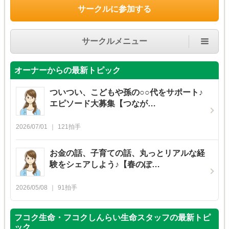
サークルに参加する
サークルメニュー
オーナーからの最新トピック
ついつい、こどもや孫の○○代をサポート♪
エピソード大募集【つなが…
2026/07/01
121
拍手
お金の話、子育ての話、丸っとリアルな経
験をシェアしよう♪【春のぽ…
2026/05/08
91
拍手
フコク生命・フコクしんらい生命スタッフの最新トピ
ック