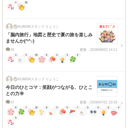
1
18
KUMONスタッフ りょうこ
「脳内旅行」地図と歴史で夏の旅を楽しみ
ませんか(^^♪)
26
更新：2026/08/02 14:11
3
4
25
6
4
3
3
KUMONスタッフ りょうこ
今日のひとコマ：笑顔がつながる、ひとこ
との力🌞
37
更新：2026/07/31 23:33
8
7
22
8
5
5
7
5
4
5
4
5