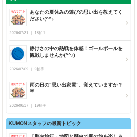
あなたの夏休みの遊びの思い出を教えてく
ださい(^^♪
2026/07/21
18
拍手
静けさの中の熱戦を体感！ゴールボールを
観戦しませんか(^^♪)
2026/07/09
9
拍手
雨の日の“思い出家電”、覚えていますか？
☔
2026/06/17
19
拍手
KUMONスタッフの最新トピック
「脳内旅行」地図と歴史で夏の旅を楽しみ