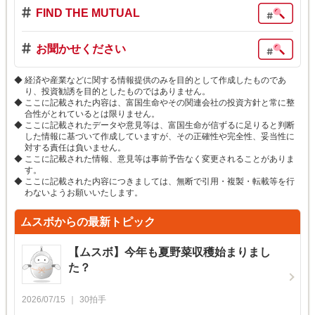
FIND THE MUTUAL
お聞かせください
経済や産業などに関する情報提供のみを目的として作成したものであ
り、投資勧誘を目的としたものではありません。
ここに記載された内容は、富国生命やその関連会社の投資方針と常に整
合性がとれているとは限りません。
ここに記載されたデータや意見等は、富国生命が信ずるに足りると判断
した情報に基づいて作成していますが、その正確性や完全性、妥当性に
対する責任は負いません。
ここに記載された情報、意見等は事前予告なく変更されることがありま
す。
ここに記載された内容につきましては、無断で引用・複製・転載等を行
わないようお願いいたします。
ムスボからの最新トピック
【ムスボ】今年も夏野菜収穫始まりまし
た？
2026/07/15
30
拍手