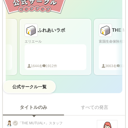
ふれあいラボ
THE MUT
エリエール
富国生命保険相互会社
1644
名
1912
件
3663
名
316
件
公式サークル一覧
タイトルのみ
すべての発言
「THE MUTUAL+」スタッフ