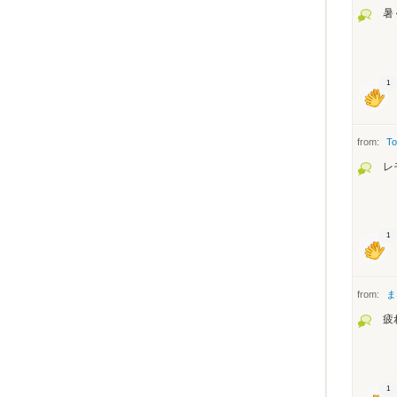
暑
1
from:
To
レ
1
from:
ま
疲
1