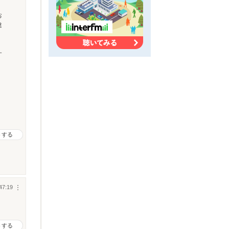
お
違
す
トする
47:19
︙
トする