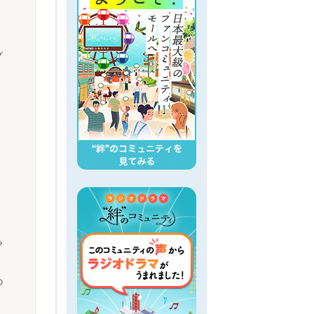
グ
る
の