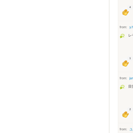
4
from:
y.
レ
1
from:
ju
目
2
from:
ユ