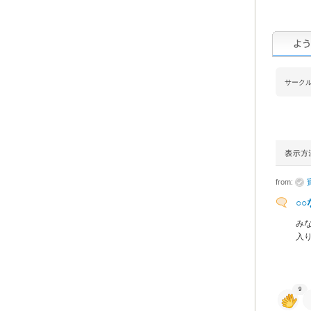
サーク
from:
○
み
入
9