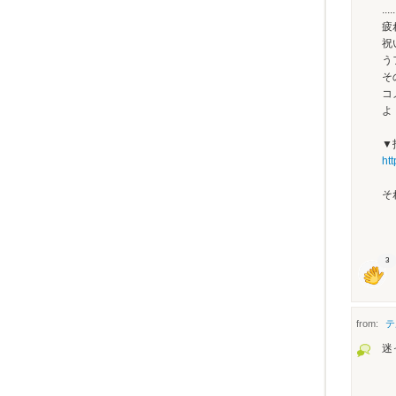
.....
疲
祝
う
そ
コ
よ
▼
ht
そ
3
from:
テ
迷