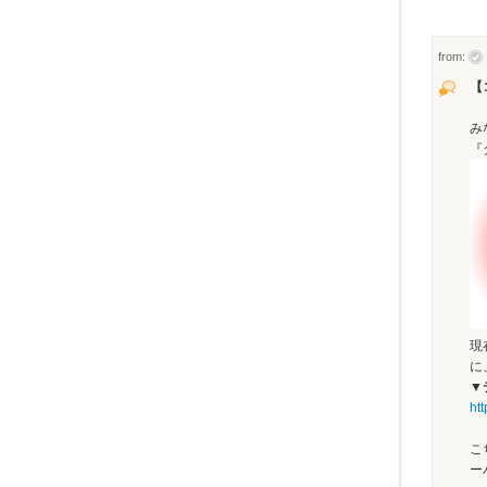
from:
【
み
『
現
に
▼
ht
こ
ー