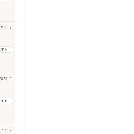
00:25
︙
トする
20:51
︙
トする
07:06
︙