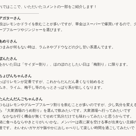
れではここで、いただいたコメントの一部をご紹介します！
...........................................
アガターさん
段はレモンかドライを飲むことが多いですが、華金はスーパーで爆買いするので、
ープフルーツやジンジャーを選びます。
あめりさん
つまみが何もない時は、ラムネやブドウなどの少し甘い系選んでます。
ぽんたさん
をかいた日は「サイダー割り」、ほのぼのとしたい日は「梅割り」に限ります。
ちょびんちゃんさん
っぱりレモンが定番ですが、これからだんだん暑くなり始めると
ムネ、ライム、梅干し等のもっとさっぱり系が欲しくなります。
たんたんだんごちゃんさん
つもはレモンやグループフルーツ割りを飲むことが多いのですが、少し気分を変え
ら 『大衆酒場のうめ割り』を選んで飲みたいです。大衆酒場へ行ってみたいです
、なかなか行く機会が無くてせめて気分だけでも味わってみたいと思うからです。
緒に食べるならやきとりがいいかな。メンバーは夜に家を空ける事が出来ない主婦
達です。 わいわいガヤガヤ賑やかにおしゃべりして楽しい時間を過ごしてみたいで
。