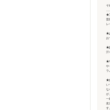
そ
.....
★
普
レ
★
お
★
汗
★
や
ラ
★
い
な
が
一
友
す