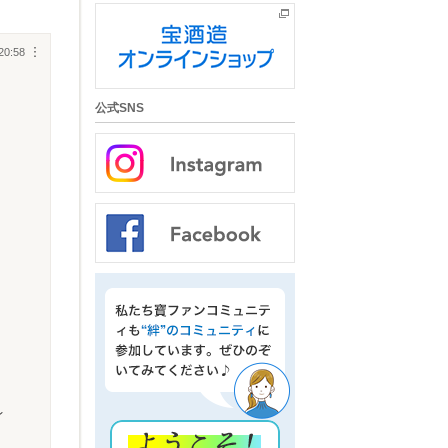
20:58
︙
公式SNS
レ