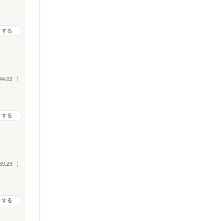
トする
44:03
︙
トする
30:23
︙
トする