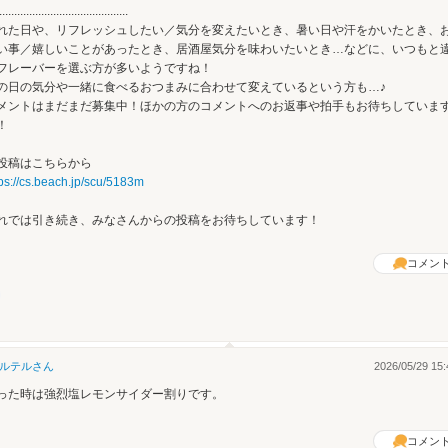
...........................................
れた日や、リフレッシュしたい／気分を変えたいとき、暑い日や汗をかいたとき、
い事／嬉しいことがあったとき、居酒屋気分を味わいたいとき…などに、いつもと
フレーバーを選ぶ方が多いようですね！
の日の気分や一緒に食べるおつまみに合わせて変えているという方も…♪
メントはまだまだ募集中！ほかの方のコメントへのお返事や拍手もお待ちしていま
！
投稿はこちらから
tps://cs.beach.jp/scu/5183m
れでは引き続き、みなさんからの投稿をお待ちしています！
コメン
ルテル
さん
2026/05/29 15:
った時は強烈塩レモンサイダー割りです。
コメン