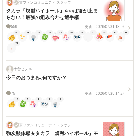
寶ファンコミュニティ スタッフ
タカラ「焼酎ハイボール」×○○は箸が止ま
らない！最強の組み合わせ選手権
559
更新：2026/07/31 13:03
85
31
23
28
23
24
24
23
26
27
28
23
木曽ヒノキ
今日のおつまみ､何ですか？
75
更新：2026/07/29 14:24
14
3
9
7
7
寶ファンコミュニティ スタッフ
強炭酸体感★タカラ「焼酎ハイボール」モ