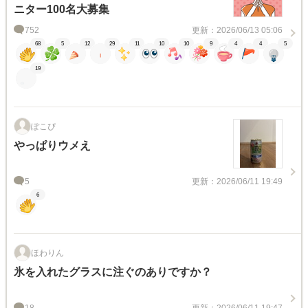
ニター100名大募集
752
更新：2026/06/13 05:06
68
5
12
29
11
10
10
9
4
4
5
19
ぽこぴ
やっぱりウメえ
5
更新：2026/06/11 19:49
6
ほわりん
氷を入れたグラスに注ぐのありですか？