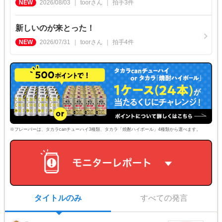
2026/08/03
toor
さん
拍手
3
件
新しいのが来とった！
2026/07/31
toor
さん
拍手
4
件
※フレーバーは、タカラcanチューハイ3種類、タカラ「焼酎ハイボール」4種類から選べます。
タイトルのみ
すべての発言