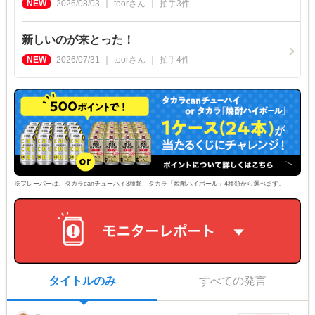
2026/08/03
toor
さん
拍手
3
件
新しいのが来とった！
2026/07/31
toor
さん
拍手
4
件
※フレーバーは、タカラcanチューハイ3種類、タカラ「焼酎ハイボール」4種類から選べます。
タイトルのみ
すべての発言