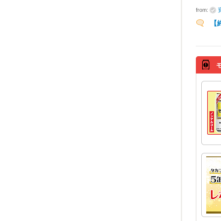
from:
【