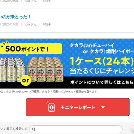
2026/08/03
toor
さん
3
拍手
いのが来とった！
2026/07/31
toor
さん
4
拍手
ーは、タカラcanチューハイ3種類、タカラ「焼酎ハイボール」4種類から選べます。
ル内の発言を検索する