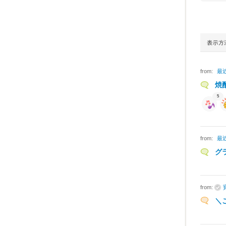
from:
最
焼
5
from:
最
グ
from:
＼