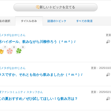
新しいトピックを立てる
近メタボなおやじ
さん
更新
酎ハイボール、飲みながら川柳作ろう（＾ｍ＾）/
7
3
3
近メタボなおやじ
さん
更新：2025/10/25
ラスですか、それとも缶から飲みましたか（＾ｍ＾）/
寶ファンコミュニティ スタッフ
さん
更新：2025/02/11
この夏おすすめ／ぜひ試してほしい！な飲み方は？