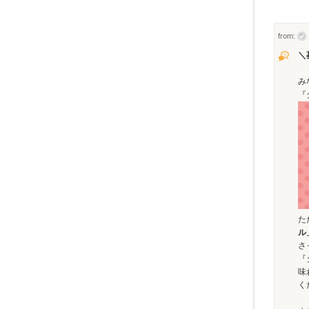
from:
＼
み
『
た
ル
さ
『
味
く