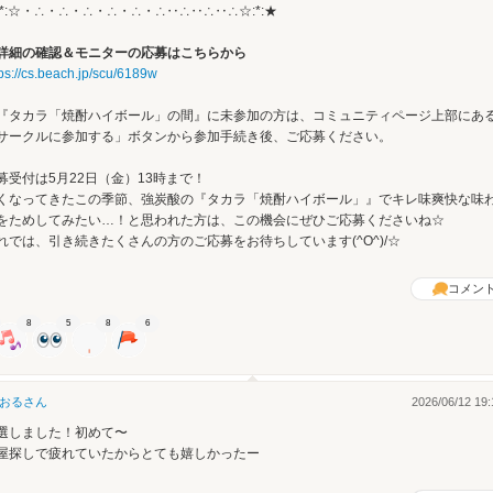
:*:☆・∴・∴・∴・∴・∴・∴‥∴‥∴‥∴☆:*:★
詳細の確認＆モニターの応募はこちらから
tps://cs.beach.jp/scu/6189w
『タカラ「焼酎ハイボール」の間』に未参加の方は、コミュニティページ上部にあ
サークルに参加する」ボタンから参加手続き後、ご応募ください。
募受付は5月22日（金）13時まで！
くなってきたこの季節、強炭酸の『タカラ「焼酎ハイボール」』でキレ味爽快な味
をためしてみたい…！と思われた方は、この機会にぜひご応募くださいね☆
れでは、引き続きたくさんの方のご応募をお待ちしています(^O^)/☆
コメン
8
5
8
6
おる
さん
2026/06/12 19:
選しました！初めて〜
屋探しで疲れていたからとても嬉しかったー