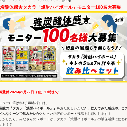
:*:☆・∴・∴・∴・∴・∴・∴‥∴‥∴‥∴☆:*:★
炭酸体感★タカラ「焼酎ハイボール」モニター100名大募集
募受付 2026年5月22日（金）13時まで
ニターに選ばれた100名様には、
炭酸の『タカラ「焼酎ハイボール」』
をおためしいただき、
飲んでみた感想や、こ
どんなシーンで飲みたいか
といった内容のレポート投稿をお願いします！
しかしたら、みなさんのレポートが、タカラ「焼酎ハイボール」の販促活動に使わ
かも！？