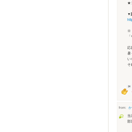
★
▼
ht
※
「
応
暑
い
そ
24
from:
か
当
部