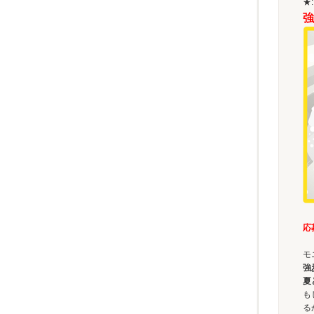
★
強
応
モ
強
夏
も
る