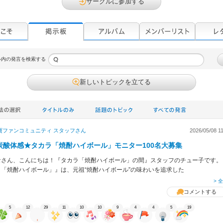
サークルに参加する
ル内の発言を検索する
新しいトピックを立てる
寶ファンコミュニティ スタッフ
さん
2026/05/08 1
炭酸体感★タカラ「焼酎ハイボール」モニター100名大募集
なさん、こんにちは！『タカラ「焼酎ハイボール」の間』スタッフのチュー子です。
ラ「焼酎ハイボール」』は、元祖“焼酎ハイボール”の味わいを追求した
> 
コメントする
5
12
29
11
10
10
9
4
4
5
19