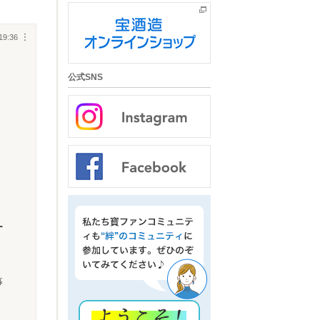
19:36
︙
公式SNS
ー
募