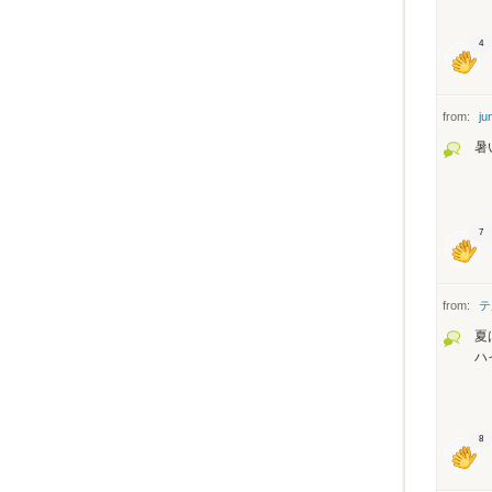
4
from:
ju
暑
7
from:
テ
夏
ハ
8