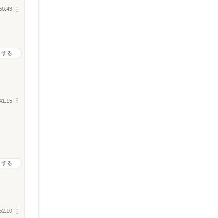
50:43
︙
トする
41:15
︙
トする
52:10
︙