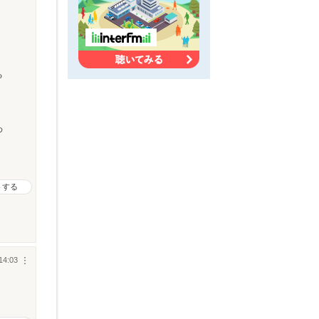
る
わ
トする
14:03
︙