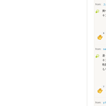
from:
ユ
爽
キ
6
from:
sa
暑
キ
晩
も
7
from:
y.