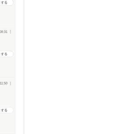
トする
08:31
︙
トする
11:50
︙
トする