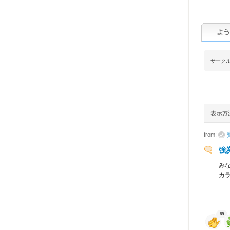
サーク
from:
強
み
カ
68