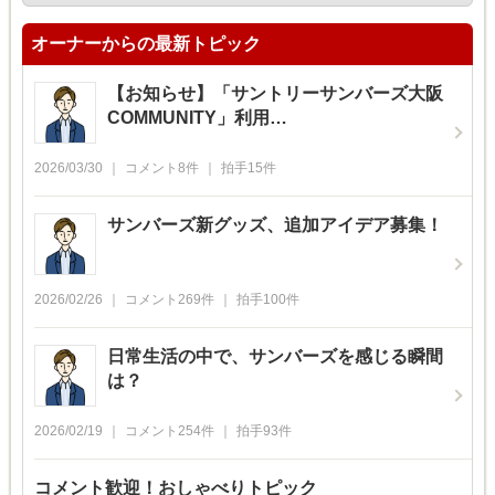
オーナーからの最新トピック
【お知らせ】「サントリーサンバーズ大阪
COMMUNITY」利用…
2026/03/30
コメント
8
件
拍手
15
件
サンバーズ新グッズ、追加アイデア募集！
2026/02/26
コメント
269
件
拍手
100
件
日常生活の中で、サンバーズを感じる瞬間
は？
2026/02/19
コメント
254
件
拍手
93
件
コメント歓迎！おしゃべりトピック