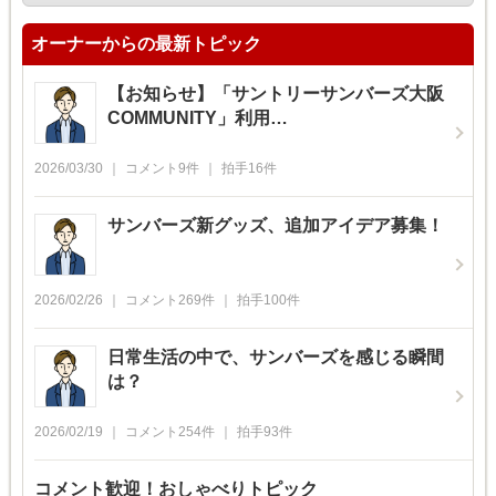
オーナーからの最新トピック
【お知らせ】「サントリーサンバーズ大阪
COMMUNITY」利用…
2026/03/30
コメント
9
件
拍手
16
件
サンバーズ新グッズ、追加アイデア募集！
2026/02/26
コメント
269
件
拍手
100
件
日常生活の中で、サンバーズを感じる瞬間
は？
2026/02/19
コメント
254
件
拍手
93
件
コメント歓迎！おしゃべりトピック