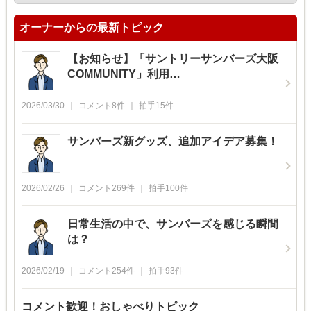
オーナーからの最新トピック
【お知らせ】「サントリーサンバーズ大阪
COMMUNITY」利用…
2026/03/30
コメント
8
件
拍手
15
件
サンバーズ新グッズ、追加アイデア募集！
2026/02/26
コメント
269
件
拍手
100
件
日常生活の中で、サンバーズを感じる瞬間
は？
2026/02/19
コメント
254
件
拍手
93
件
コメント歓迎！おしゃべりトピック