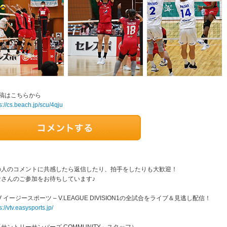
投稿はこちらから
s://cs.beach.jp/scu/4qju
の人のコメントに共感したら返信したり、拍手をしたりも大歓迎！
なさんのご参加をお待ちしています♪
TV イージースポーツ – V.LEAGUE DIVISION1の全試合をライブ＆見逃し配信！
s://vtv.easysports.jp/