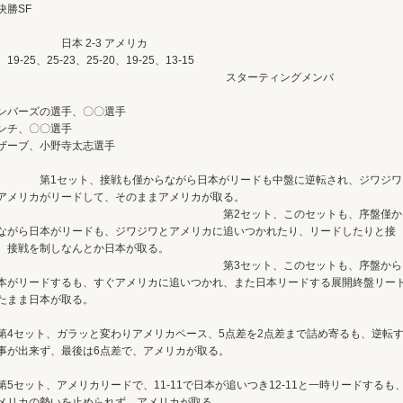
決勝SF
日本 2-3 アメリカ
-25、25-23、25-20、19-25、13-15
スターティングメンバ
ー
ンバーズの選手、〇〇選手
ンチ、〇〇選手
ザーブ、小野寺太志選手
1セット、接戦も僅からながら日本がリードも中盤に逆転され、ジワジワ
アメリカがリードして、そのままアメリカが取る。
第2セット、このセットも、序盤僅か
ながら日本がリードも、ジワジワとアメリカに追いつかれたり、リードしたりと接
、接戦を制しなんとか日本が取る。
第3セット、このセットも、序盤から
本がリードするも、すぐアメリカに追いつかれ、また日本リードする展開終盤リー
たまま日本が取る。
4セット、ガラッと変わりアメリカペース、5点差を2点差まで詰め寄るも、逆転
事が出来ず、最後は6点差で、アメリカが取る。
5セット、アメリカリードで、11-11で日本が追いつき12-11と一時リードするも
メリカの勢いを止められず、アメリカが取る。