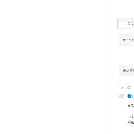
サーク
from:
推
み
いよ
応