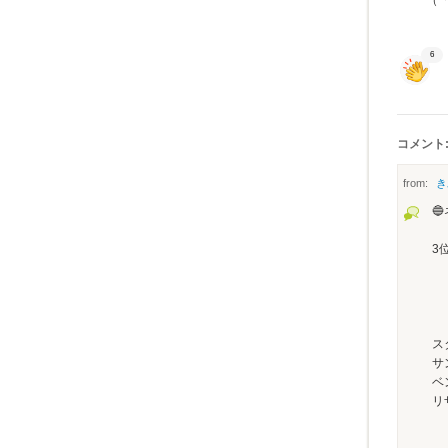
（「
6
コメント:
from:
き

3
2
サ
ベ
リ
第