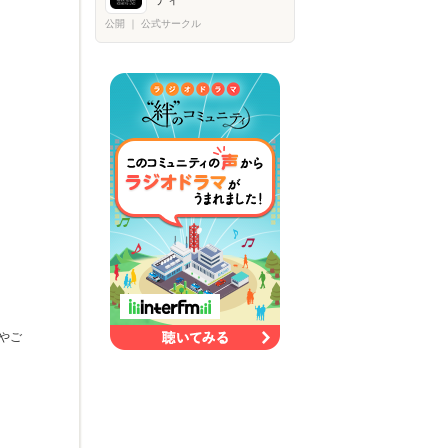
ティ
公開
｜
公式サークル
やご