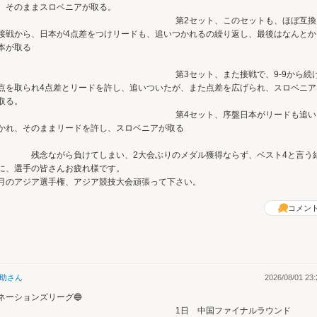
、そのままスロベニアが取る。
第2セット、このセットも、ほぼ互換
接戦から、日本が4点差をつけリードも、追いつかれるの繰り返し、最後はなんとか
本が取る
。
第3セット、また接戦で、9-9から続
点を取られ4点差とリードを許し、追いついたが、また点差を広げられ、スロベニア
取る。
第4セット、序盤日本がリードも追い
かれ、そのままリードを許し、スロベニアが取る
念ながら負けてしまい、2大会ぶりのメダル獲得ならず、ベスト4と言う
に、選手の皆さんお疲れ様です。
月のアジア選手権、アジア競技大会頑張って下さい。
コメン
助
さん
2026/08/01 23:
ネーションズリーグ🔵
1日 中国ファイナルラウンド