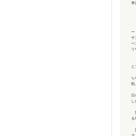
準
19
サ
ベ
リ
第
と
ら
戦
日
し
第
る
第
ア