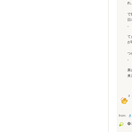
れ
で
日
て
が
つ
残
果
来
2
from:
き
