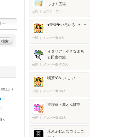
っせ！広場
公開
｜
公式サークル
♥️💛🩵💝いろいろ.·.+·.·+
公開
｜
メンバー数:6人
検索
イタリア！小さなまち
と田舎の旅
公開
｜
メンバー数:413人
喫茶🍹☕ い こ い
1:00:10
︙
公開
｜
メンバー数:55人
う！
💛喫茶・赤とんぼ💛
す。
公開
｜
メンバー数:63人
熱く
未来ふむふむコミュニ