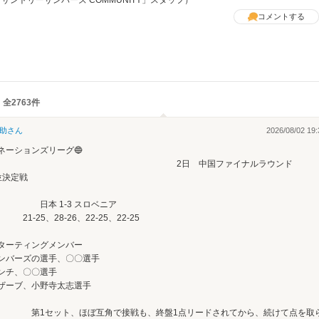
サントリーサンバーズ COMMUNITY」スタッフ）
コメントする
 全2763件
助
さん
2026/08/02 19:
ネーションズリーグ🔵
2日 中国ファイナルラウンド
位決定戦
日本 1-3 スロベニア
1-25、28-26、22-25、22-25
スターティングメンバー
ンバーズの選手、〇〇選手
ンチ、〇〇選手
ザーブ、小野寺太志選手
1セット、ほぼ互角で接戦も、終盤1点リードされてから、続けて点を取