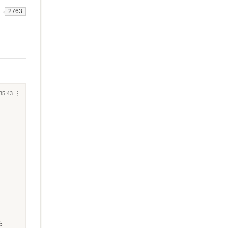
2763
35:43
︙
ら