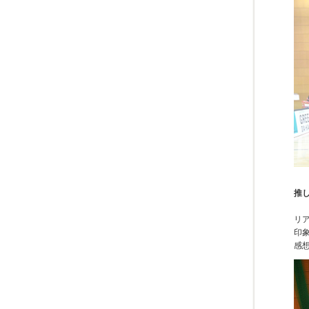
推
リ
印
感