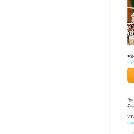
■
http
他
み
V.
http