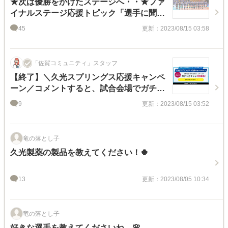
★次は優勝をかけたステージへ・・★ファ
イナルステージ応援トピック「選手に聞い
てみたいこと」大募集
45
更新：2023/08/15 03:58
「佐賀コミュニティ」スタッフ
【終了】＼久光スプリングス応援キャンペ
ーン／コメントすると、試合会場でガチャ
ガチャ１回無料！
9
更新：2023/08/15 03:52
竜の落とし子
久光製薬の製品を教えてください！🍀
13
更新：2023/08/05 10:34
竜の落とし子
好きな選手を教えてくださいね。🌸