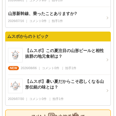
2026/08/01
コメント
9
件
拍手
1
件
山形新幹線、乗ったことありますか?
2026/07/16
コメント
0
件
拍手
1
件
ムスボからのトピック
【ムスボ】この夏注目の山形ビールと相性
抜群の地元食材は？
2026/08/06
コメント
0
件
拍手
1
件
【ムスボ】暑い夏だからこそ恋しくなる山
形伝統の味とは？
2026/07/30
コメント
0
件
拍手
1
件