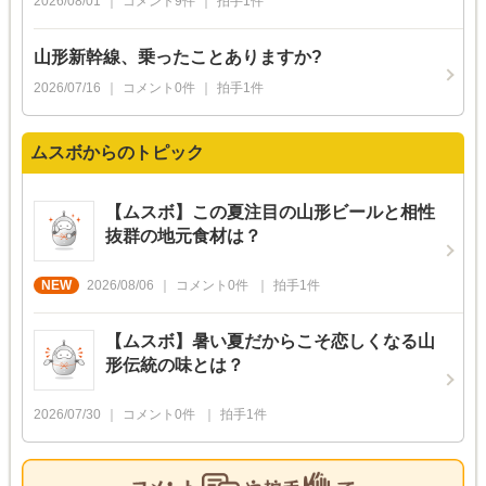
2026/08/01
コメント
9
件
拍手
1
件
山形新幹線、乗ったことありますか?
2026/07/16
コメント
0
件
拍手
1
件
ムスボからのトピック
【ムスボ】この夏注目の山形ビールと相性
抜群の地元食材は？
2026/08/06
コメント
0
件
拍手
1
件
【ムスボ】暑い夏だからこそ恋しくなる山
形伝統の味とは？
2026/07/30
コメント
0
件
拍手
1
件