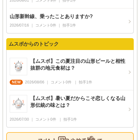
2026/08/01
コメント
9
件
拍手
1
件
山形新幹線、乗ったことありますか?
2026/07/16
コメント
0
件
拍手
1
件
ムスボからのトピック
【ムスボ】この夏注目の山形ビールと相性
抜群の地元食材は？
2026/08/06
コメント
0
件
拍手
1
件
【ムスボ】暑い夏だからこそ恋しくなる山
形伝統の味とは？
2026/07/30
コメント
0
件
拍手
1
件