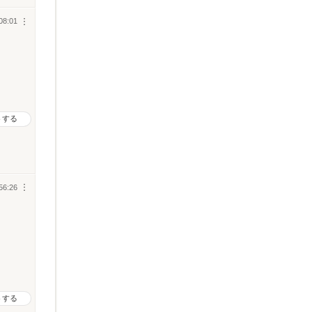
08:01
︙
トする
56:26
︙
トする