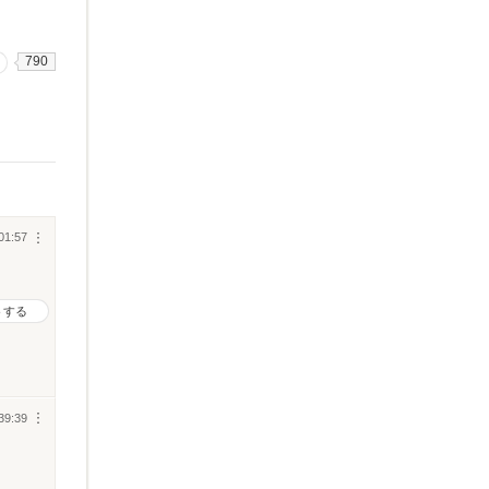
790
01:57
︙
トする
39:39
︙