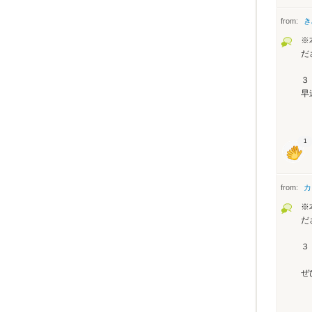
from:
き
※
だ
３
早
1
from:
カ
※
だ
３
ぜ