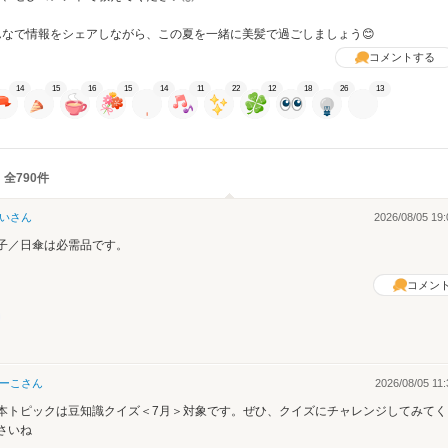
んなで情報をシェアしながら、この夏を一緒に美髪で過ごしましょう😊
コメントする
14
15
16
15
14
11
22
12
18
26
13
 全790件
い
さん
2026/08/05 19:
子／日傘は必需品です。
コメン
ーこ
さん
2026/08/05 11:
本トピックは豆知識クイズ＜7月＞対象です。ぜひ、クイズにチャレンジしてみてく
さいね