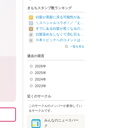
きもちスタンプ数ランキング
白髪が黒髪に戻る可能性があ…
＼スペシャルコラボ！／『え…
すでにある白髪が黒くなるの…
白髪染めをしなくて済む日も…
※本トピックへのコメントは…
一覧を見る
過去の発言
2026年
2025年
2024年
2023年
近くのサークル
このサークルのメンバーが参加してい
るサークルです。
みんなのニュースパー
ク