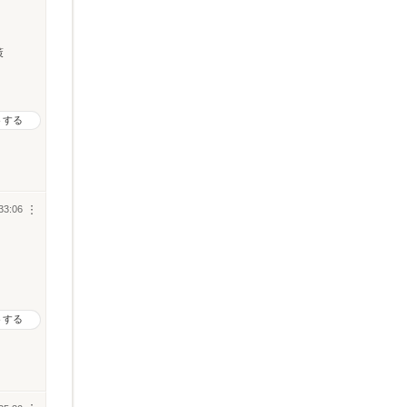
策
トする
33:06
︙
トする