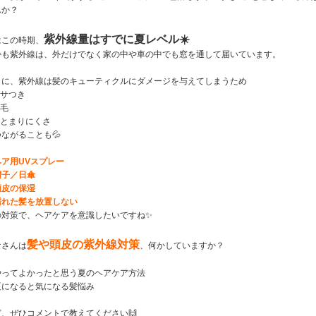
んか？
紫外線量はすでに夏レベル☀️
はこの時期、
かも紫外線は、外だけでなく家の中や車の中でも窓を通して届いています。
らに、紫外線は髪のキューティクルにダメージを与えてしまうため
パサつき
枝毛
まとまりにくさ
ながることも💦
ヘア用UVスプレー
帽子／日傘
頭皮の保湿
濡れた髪を放置しない
の対策で、ヘアケアを意識したいですね✨
髪や頭皮の紫外線対策
なさんは
、何かしていますか？
やってよかったと思う夏のヘアケア方法
夏になると気になる髪悩み
ど、ぜひコメントで教えてください🙌