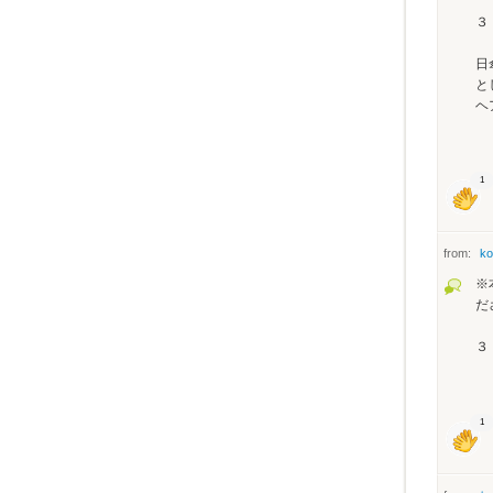
３
日
と
ヘ
1
from:
ko
※
だ
３
1