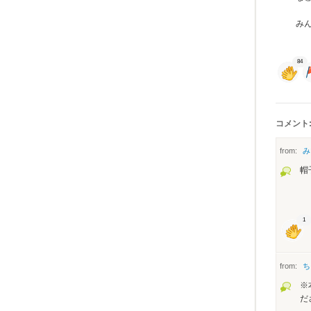
み
84
コメント:
from:
み
帽
1
from:
ち
※
だ