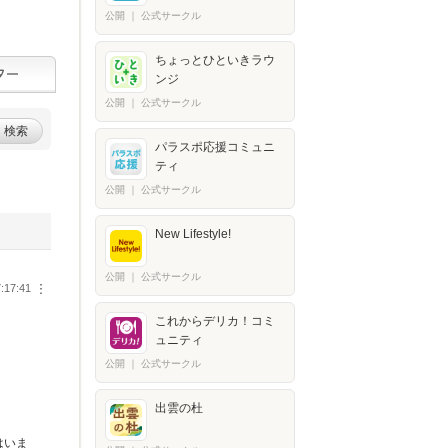
公開
｜
公式サークル
ちょっとひといきラウ
ンジ
公開
｜
公式サークル
検索
パラスポ応援コミュニ
ティ
公開
｜
公式サークル
New Lifestyle!
公開
｜
公式サークル
:17:41
︙
これからデリカ！コミ
ュニティ
公開
｜
公式サークル
出雲の杜
はいま