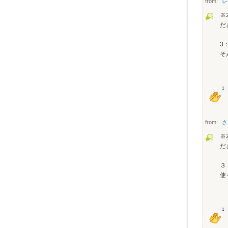
from:
レ
※
だ
3
そ
1
from:
さ
※
だ
３
使
1