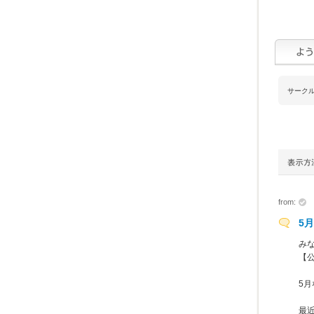
サーク
from:
5
み
【
5
最近