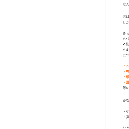
せ
実
し
さ
✔
✔
✔
につ
・
・
・
・
等
み
・
・
な