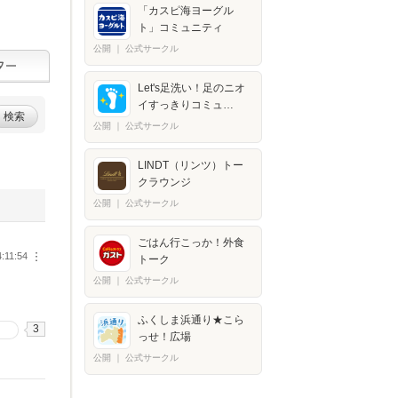
「カスピ海ヨーグル
ト」コミュニティ
公開
｜
公式サークル
Let's足洗い！足のニオ
イすっきりコミュ…
検索
公開
｜
公式サークル
LINDT（リンツ）トー
クラウンジ
公開
｜
公式サークル
ごはん行こっか！外食
4:11:54
︙
トーク
公開
｜
公式サークル
ふくしま浜通り★こら
3
る
っせ！広場
公開
｜
公式サークル