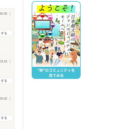
40:30
︙
トする
03:42
︙
トする
05:42
︙
トする