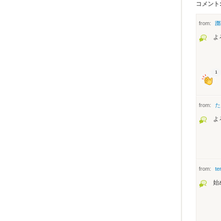
コメント:
from:
躑
よ
1
from:
た
よ
from:
te
始