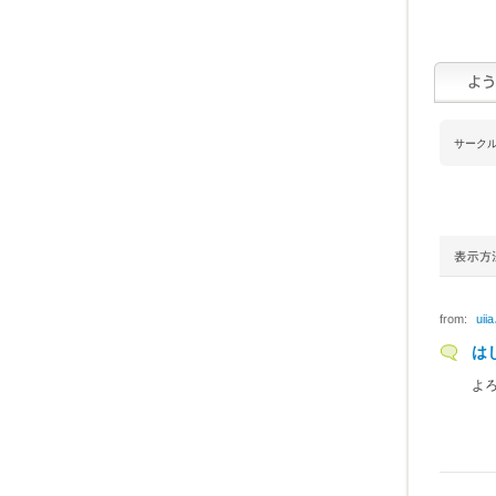
サーク
from:
uiia
は
よ