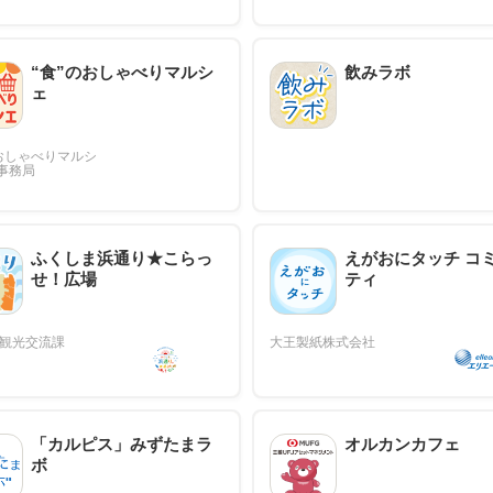
“食”のおしゃべりマルシ
飲みラボ
ェ
ふくしま浜通り★こらっ
えがおにタッチ コ
せ！広場
ティ
「カルピス」みずたまラ
オルカンカフェ
ボ