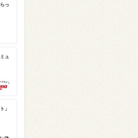
らっ
ミュ
ト」