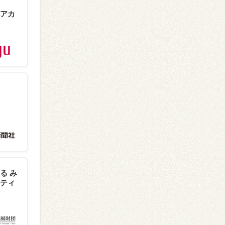
アカ
る み
ティ