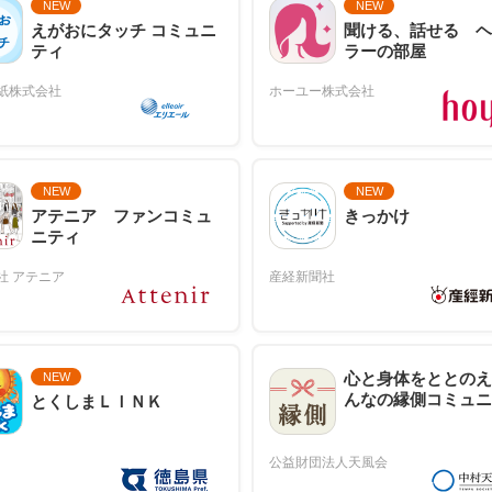
NEW
NEW
えがおにタッチ コミュニ
聞ける、話せる ヘ
ティ
ラーの部屋
NEW
NEW
アテニア ファンコミュ
きっかけ
ニティ
心と身体をととのえ
NEW
んなの縁側コミュニ
とくしまＬＩＮＫ