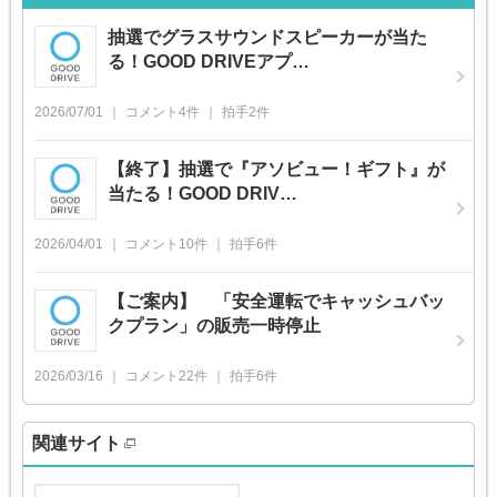
抽選でグラスサウンドスピーカーが当た
る！GOOD DRIVEアプ…
2026/07/01
コメント
4
件
拍手
2
件
【終了】抽選で『アソビュー！ギフト』が
当たる！GOOD DRIV…
2026/04/01
コメント
10
件
拍手
6
件
【ご案内】 「安全運転でキャッシュバッ
クプラン」の販売一時停止
2026/03/16
コメント
22
件
拍手
6
件
関連サイト