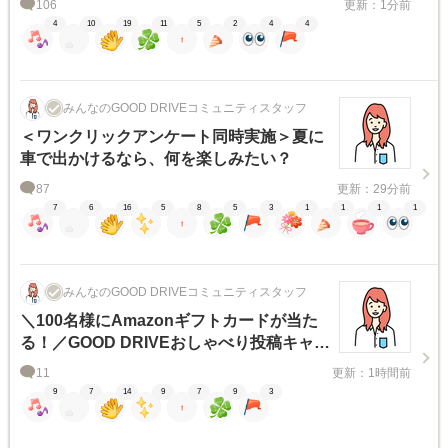
106
更新：1分前
4
10
19
11
5
2
4
4
みんなのGOOD DRIVEコミュニティスタッフ
＜ワンクリックアンケート同時実施＞夏に
車で出かけるなら、何を楽しみたい？
87
更新：29分前
7
6
16
5
8
5
3
1
1
1
1
みんなのGOOD DRIVEコミュニティスタッフ
＼100名様にAmazonギフトカードが当た
る！／GOOD DRIVEおしゃべり投稿キャン
ペーン
11
更新：1時間前
9
7
14
9
7
9
3