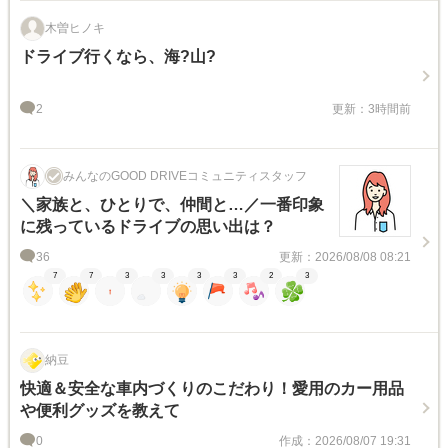
木曽ヒノキ
ドライブ行くなら、海?山?
2
更新：3時間前
みんなのGOOD DRIVEコミュニティスタッフ
＼家族と、ひとりで、仲間と…／一番印象
に残っているドライブの思い出は？
36
更新：2026/08/08 08:21
7
7
3
3
3
3
2
3
納豆
快適＆安全な車内づくりのこだわり！愛用のカー用品
や便利グッズを教えて
0
作成：2026/08/07 19:31