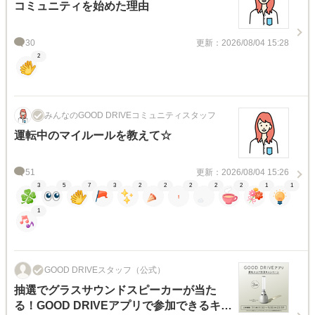
コミュニティを始めた理由
30
更新：2026/08/04 15:28
2
みんなのGOOD DRIVEコミュニティスタッフ
運転中のマイルールを教えて☆
51
更新：2026/08/04 15:26
3
5
7
3
2
2
2
2
2
1
1
1
GOOD DRIVEスタッフ（公式）
抽選でグラスサウンドスピーカーが当た
る！GOOD DRIVEアプリで参加できるキャ