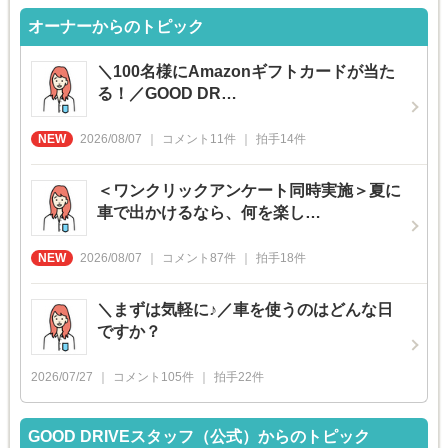
オーナーからのトピック
＼100名様にAmazonギフトカードが当た
る！／GOOD DR…
2026/08/07
コメント
11
件
拍手
14
件
＜ワンクリックアンケート同時実施＞夏に
車で出かけるなら、何を楽し…
2026/08/07
コメント
87
件
拍手
18
件
＼まずは気軽に♪／車を使うのはどんな日
ですか？
2026/07/27
コメント
105
件
拍手
22
件
GOOD DRIVEスタッフ（公式）からのトピック