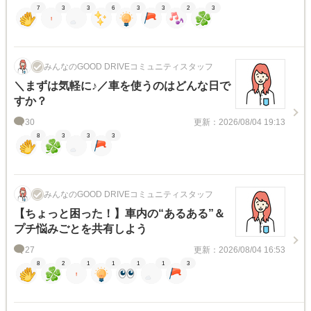
7
3
3
6
3
3
2
3
みんなのGOOD DRIVEコミュニティスタッフ
＼まずは気軽に♪／車を使うのはどんな日で
すか？
30
更新：2026/08/04 19:13
8
3
3
3
みんなのGOOD DRIVEコミュニティスタッフ
【ちょっと困った！】車内の“あるある”＆
プチ悩みごとを共有しよう
27
更新：2026/08/04 16:53
8
2
1
1
1
1
3