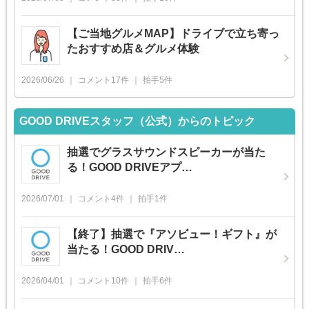
【ご当地グルメMAP】ドライブで立ち寄っ
たおすすめ店＆グルメ体験
2026/06/26
コメント
17
件
拍手
5
件
GOOD DRIVEスタッフ（公式）からのトピック
抽選でグラスサウンドスピーカーが当た
る！GOOD DRIVEアプ…
2026/07/01
コメント
4
件
拍手
1
件
【終了】抽選で『アソビュー！ギフト』が
当たる！GOOD DRIV…
2026/04/01
コメント
10
件
拍手
6
件