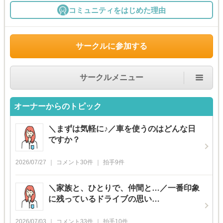
コミュニティをはじめた理由
サークルに参加する
サークルメニュー
オーナーからのトピック
＼まずは気軽に♪／車を使うのはどんな日
ですか？
2026/07/27
コメント
30
件
拍手
9
件
＼家族と、ひとりで、仲間と…／一番印象
に残っているドライブの思い…
2026/07/03
コメント
33
件
拍手
10
件