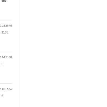
556
 21:58:58
1163
 09:41:59
5
 09:39:57
6