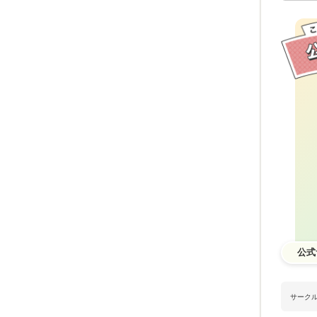
公式
サーク