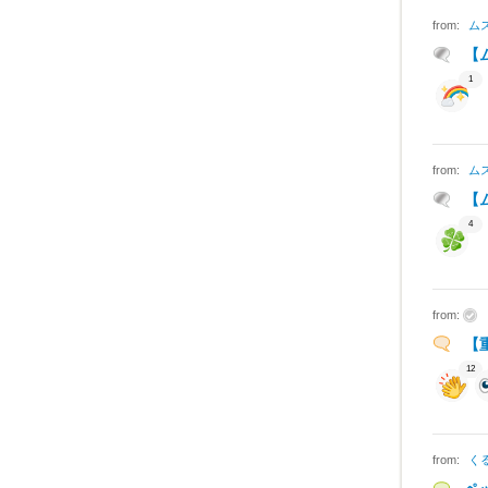
from:
ム
【
1
from:
ム
【
4
from:
【
12
from:
く