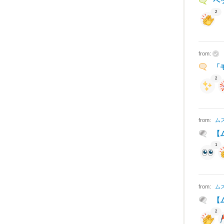
ペ
2
from:
「
2
from:
ム
【
1
from:
ム
【
2