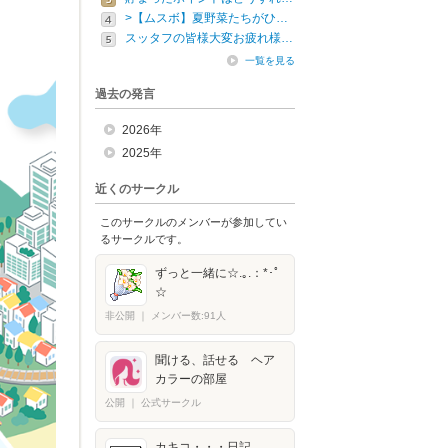
>【ムスボ】夏野菜たちがひ…
スッタフの皆様大変お疲れ様…
一覧を見る
過去の発言
2026年
2025年
近くのサークル
このサークルのメンバーが参加してい
るサークルです。
ずっと一緒に☆.｡.：*･ﾟ
☆
非公開
｜
メンバー数:91人
聞ける、話せる ヘア
カラーの部屋
公開
｜
公式サークル
カキコ・・・日記