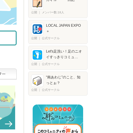
公開
｜
メンバー数:18人
LOCAL JAPAN EXPO
＋​
公開
｜
公式サークル
Let's足洗い！足のニオ
イすっきりコミュ…
公開
｜
公式サークル
“南あわじ”のこと、知
っとぉ？
公開
｜
公式サークル