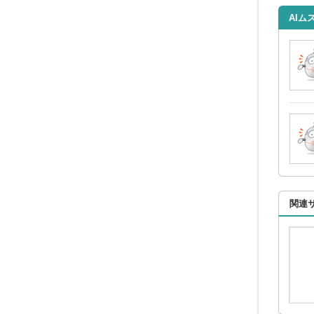
AIム
関連