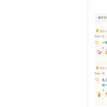
固定
from:
一
2
固定
from:
も
や
1