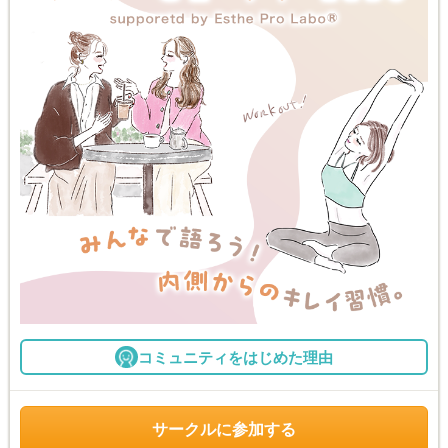
コミュニティをはじめた理由
サークルに参加する