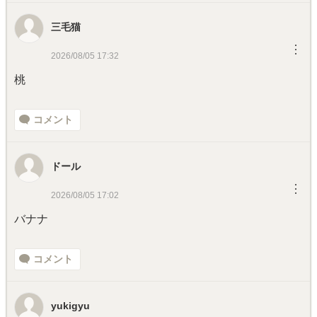
三毛猫
︙
2026/08/05 17:32
桃
コメント
ドール
︙
2026/08/05 17:02
バナナ
コメント
yukigyu