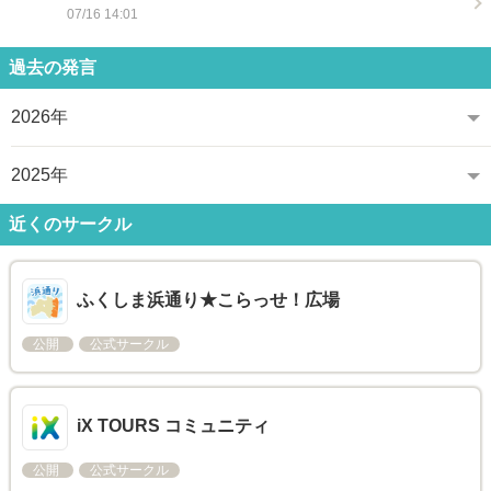
07/16 14:01
過去の発言
2026年
2025年
近くのサークル
ふくしま浜通り★こらっせ！広場
公開
公式サークル
iX TOURS コミュニティ
公開
公式サークル