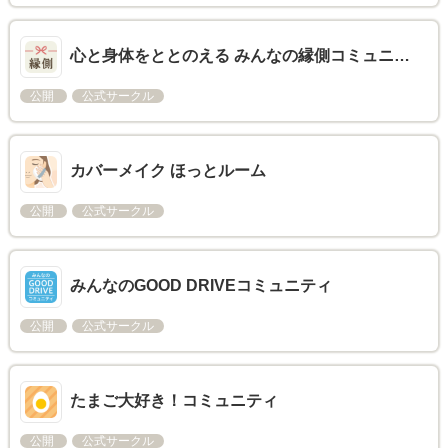
心と身体をととのえる みんなの縁側コミュニ…
公開
公式サークル
カバーメイク ほっとルーム
公開
公式サークル
みんなのGOOD DRIVEコミュニティ
公開
公式サークル
たまご大好き！コミュニティ
公開
公式サークル