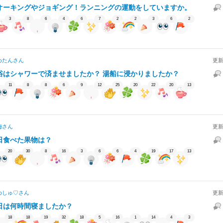
オーキングやジョギング！ランニングの運動をしていますか。
3
8
6
4
6
7
2
2
3
6
2
めたん
さん
更新
浴はシャワーで済ませましたか？ 湯船に浸かりましたか？
11
8
8
6
9
12
25
20
22
20
13
梅
さん
更新
日食べた果物は？
20
30
8
16
3
6
6
4
19
17
13
めしゅ♡
さん
更新
日は何時間寝ましたか？
18
18
19
32
18
5
16
1
14
4
3