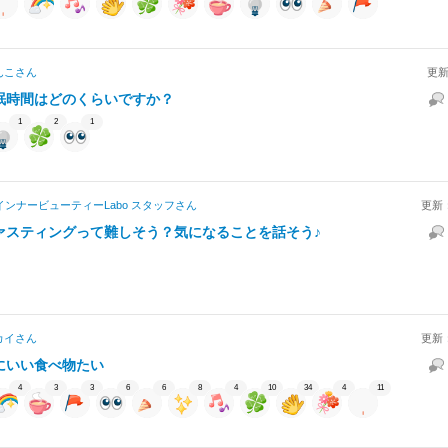
んこ
さん
更新
眠時間はどのくらいですか？
1
2
1
インナービューティーLabo スタッフ
さん
更新
ァスティングって難しそう？気になることを話そう♪
カイ
さん
更新
にいい食べ物たい
4
3
3
6
6
8
4
10
34
4
11