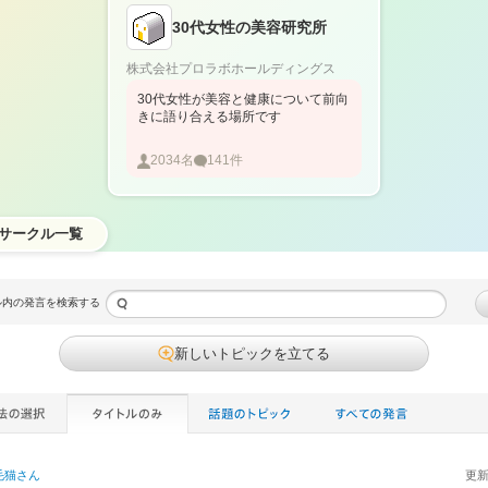
30代女性の美容研究所
株式会社プロラボホールディングス
30代女性が美容と健康について前向
きに語り合える場所です
2034
名
141
件
サークル一覧
ル内の発言を検索する
新しいトピックを立てる
毛猫
さん
更新