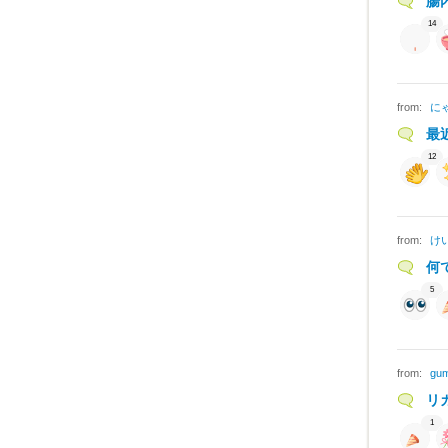
腸
14
from:
に
最
12
from:
け
何
5
from:
gu
リ
1