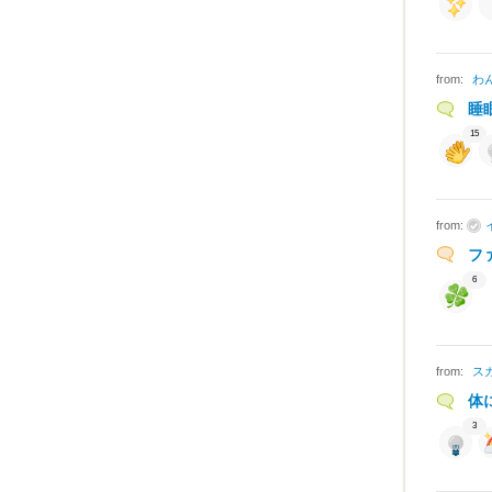
from:
わ
睡
15
from:
フ
6
from:
ス
体
3