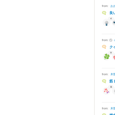
from:
お
良
4
from:
ク
9
from:
木
筋
11
from:
木