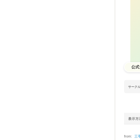
公式
サーク
from:
三