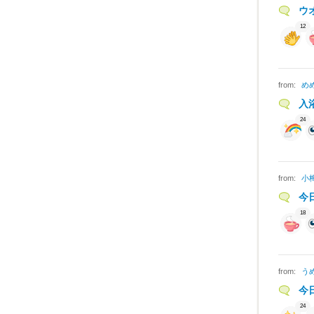
ウ
12
from:
め
入
24
from:
小
今
18
from:
う
今
24