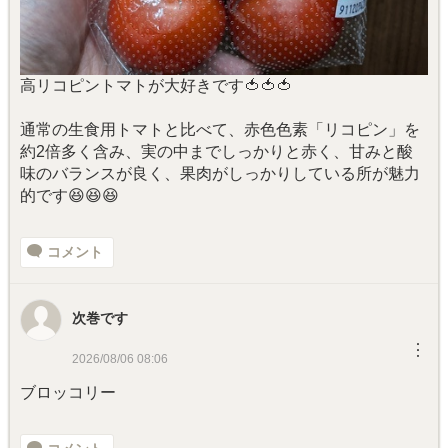
高リコピントマトが大好きです🍅🍅🍅
通常の生食用トマトと比べて、赤色色素「リコピン」を
約2倍多く含み、実の中までしっかりと赤く、甘みと酸
味のバランスが良く、果肉がしっかりしている所が魅力
的です😆😆😆
コメント
次巻です
︙
2026/08/06 08:06
ブロッコリー