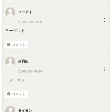
ユーアイ
︙
2026/08/04 10:00
ヨーグルト
コメント
赤貝組
︙
2026/08/04 09:19
コンニャク
コメント
タイタン