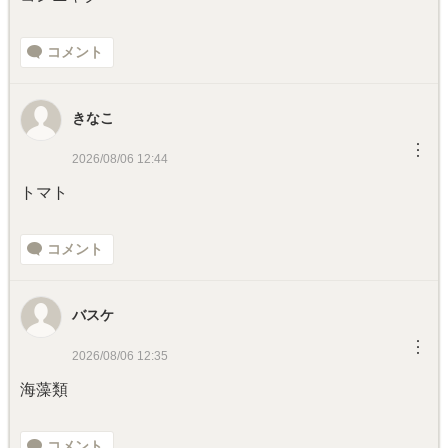
コメント
きなこ
︙
2026/08/06 12:44
トマト
コメント
バスケ
︙
2026/08/06 12:35
海藻類
コメント