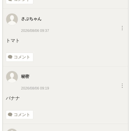
さぶちゃん
︙
2026/08/06 09:37
トマト
コメント
秘密
︙
2026/08/06 09:19
バナナ
コメント