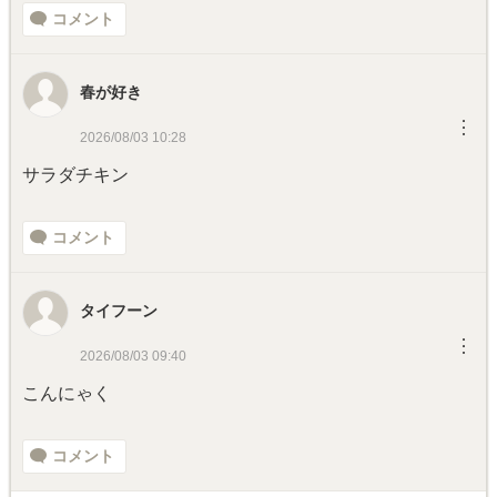
コメント
春が好き
︙
2026/08/03 10:28
サラダチキン
コメント
タイフーン
︙
2026/08/03 09:40
こんにゃく
コメント