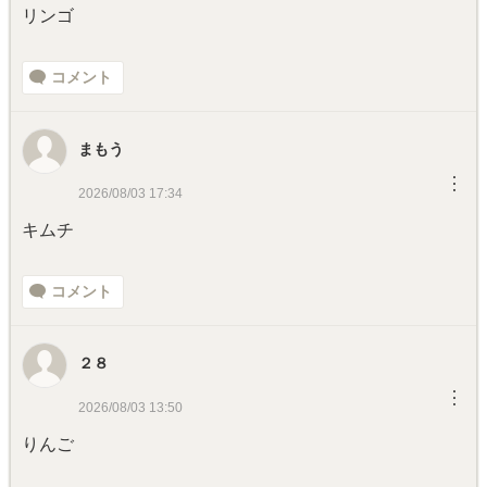
リンゴ
コメント
まもう
︙
2026/08/03 17:34
キムチ
コメント
２８
︙
2026/08/03 13:50
りんご