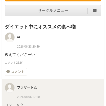
サークルメニュー
ダイエット中にオススメの食べ物
ai
︙
2026/06/23 20:49
教えてくださーい！
コメント232件
コメント
ブラザートム
︙
2026/08/06 17:10
コンニャク