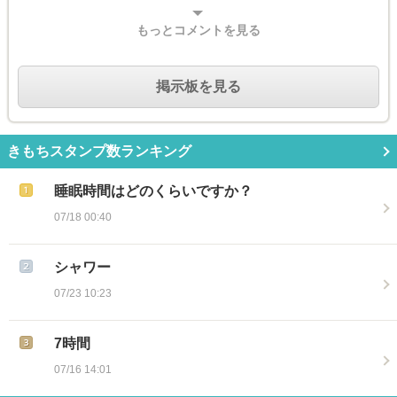
もっとコメントを見る
掲示板を見る
きもちスタンプ数ランキング
睡眠時間はどのくらいですか？
07/18 00:40
シャワー
07/23 10:23
7時間
07/16 14:01