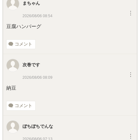
まちゃん
︙
2026/08/06 08:54
豆腐ハンバーグ
コメント
次巻です
︙
2026/08/06 08:09
納豆
コメント
ぼちぼちでんな
︙
2026/08/06 07:13