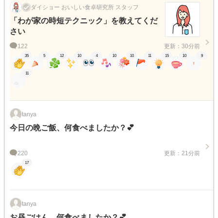
ダイショー おいしい食卓研究所 スタッフ
「わが家の時短テクニック」を教えてくだ
さい
122
更新：30分前
35
5
12
10
4
10
10
11
15
10
9
11
tanya
今日の晩ご飯、何食べましたか？💕
220
更新：21分前
17
tanya
お昼ごはん、何食べましたか？💕