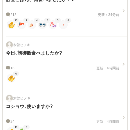
213
更新：34分前
20
1
4
5
5
6
木曽ヒノキ
今日､朝御飯食べましたか?
16
更新：4時間前
6
木曽ヒノキ
コショウ､使いますか?
24
更新：4時間前
10
3