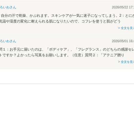
ろいわ
さん
2026/05/22 17:
：自分の汗で乾燥、かぶれます。スキンケアが一気に迷子になってしまう。2：とに
気温や湿度の変化に耐えられる肌になりたいので、コフレを使うと肌がどう
> 全文を見
ろいわ
さん
2026/05/01 16:
問１：お手元に届いたのは、「ボディケア」、「フレグランス」のどちらの感謝セ
トですか？よかったら写真をお願いします。（任意）質問２：「アテニア贈り
> 全文を見