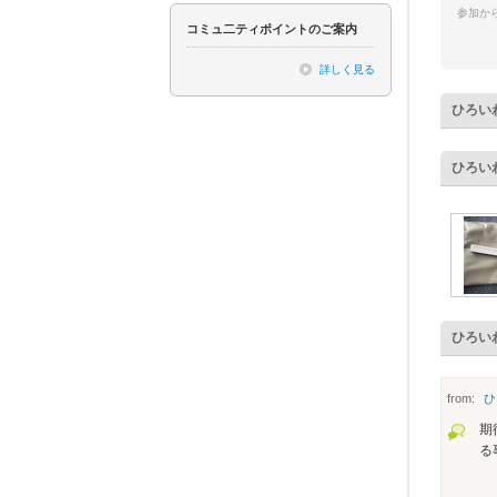
参加から
コミュ二ティポイントのご案内
詳しく見る
ひろい
ひろい
ひろい
from:
ひ
期
る