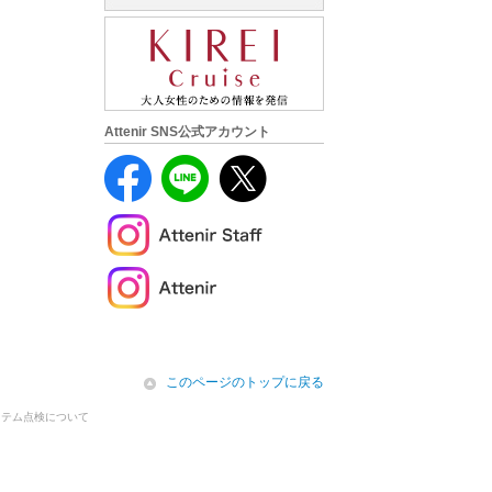
Attenir SNS公式アカウント
icon
このページのトップに戻る
ステム点検について