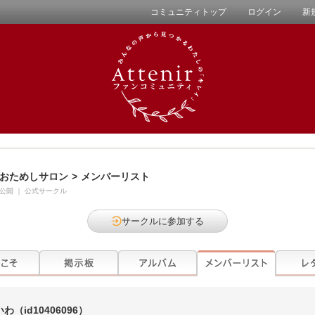
コミュニティトップ
ログイン
新
おためしサロン
>
メンバーリスト
公開
｜
公式サークル
サークルに参加する
いわ
（id10406096）