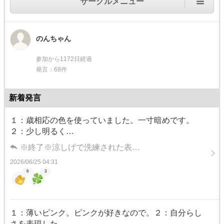
サークルメニュー
のんちゃん
参加から1172日経過
発言：68件
新着発言
１：歳相応の色を使っていました。一寸暗めです。
２：少し明るく…
※終了※涼しげで洗練された表…
2026/06/25 04:31
6
3
１：薄いピンク。ピンクが好きなので。２：自分らし
さを表現した…