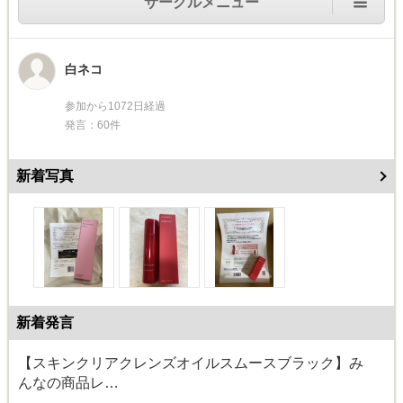
サークルメニュー
白ネコ
参加から1072日経過
発言：60件
新着写真
新着発言
【スキンクリアクレンズオイルスムースブラック】み
んなの商品レ…