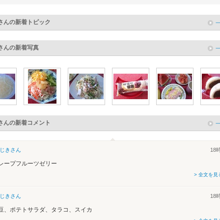
さんの新着トピック
さんの新着写真
さんの新着コメント
じき
さん
18
レープフルーツゼリー
> 全文を見
じき
さん
18
豆、ポテトサラダ、タラコ、スイカ