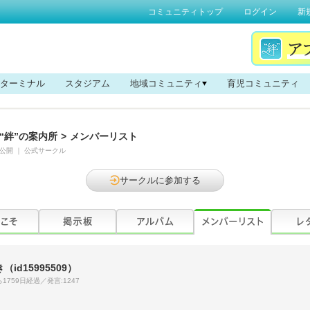
コミュニティトップ
ログイン
新
ターミナル
スタジアム
地域コミュニティ
育児コミュニティ
“絆”の案内所
>
メンバーリスト
公開
｜
公式サークル
サークルに参加する
き
（id15995509）
1759日経過／発言:1247