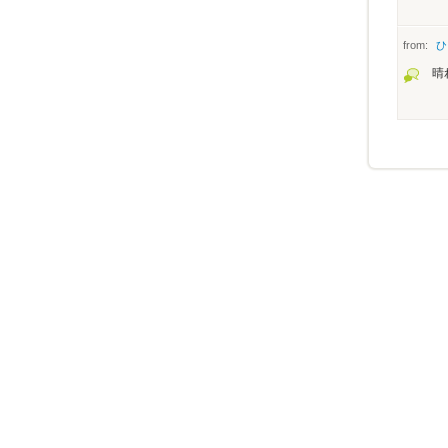
from:
ひ
晴