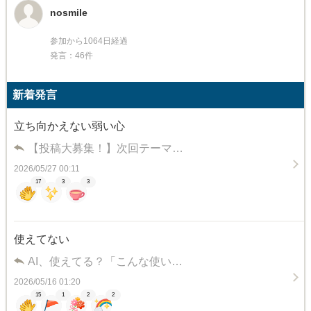
nosmile
参加から1064日経過
発言：46件
新着発言
立ち向かえない弱い心
【投稿大募集！】次回テーマ…
2026/05/27 00:11
17
3
3
使えてない
AI、使えてる？「こんな使い…
2026/05/16 01:20
15
1
2
2