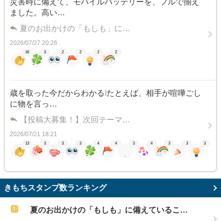
災害時に備えて、モバイルバッテリーを、フルで揃え
ました。高い…
夏のお出かけの「もしも」に…
2026/07/27 20:26
16
3
2
2
2
2
歳を取った今だからわかる❕たとえば、相手が喧嘩ごし
に物を言っ…
【投稿大募集！】次回テーマ…
2026/07/21 18:21
13
3
3
3
4
4
3
4
3
3
3
きもちスタンプ数ランキング
夏のお出かけの「もしも」に備えているこ…