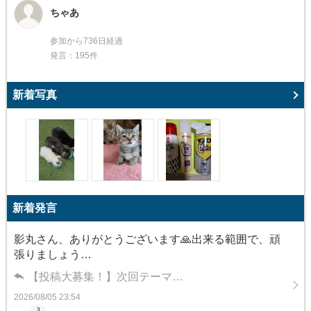
ちゃあ
参加から736日経過
発言：195件
新着写真
新着発言
影丸さん、ありがとうございます🙏出来る範囲で、頑
張りましょう…
【投稿大募集！】次回テーマ…
2026/08/05 23:54
3