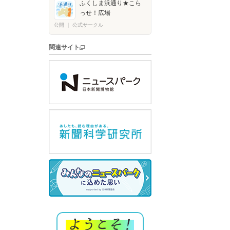
ふくしま浜通り★こら
っせ！広場
公開
｜
公式サークル
関連サイト