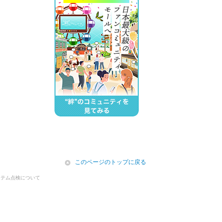
icon
このページのトップに戻る
ステム点検について