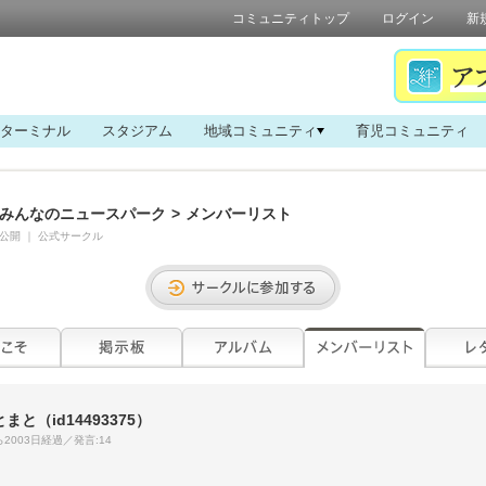
コミュニティトップ
ログイン
新
ターミナル
スタジアム
地域コミュニティ
育児コミュニティ
みんなのニュースパーク
>
メンバーリスト
公開
｜
公式サークル
とまと
（id14493375）
2003日経過／発言:14