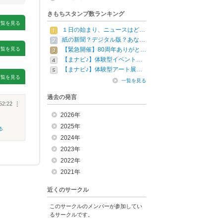
きもちスタンプ数ランキング
一覧を見る
１日の始まり、ニュースはど…
紙の新聞？デジタル版？あな…
一覧を見る
【緊急開催】80周年ありがと…
【まナビ♪】体験型イベント…
【まナビ♪】体験型アート展…
一覧を見る
一覧を見る
過去の発言
52:22
︙
2026年
2025年
る
2024年
2023年
2022年
2021年
近くのサークル
このサークルのメンバーが参加してい
るサークルです。