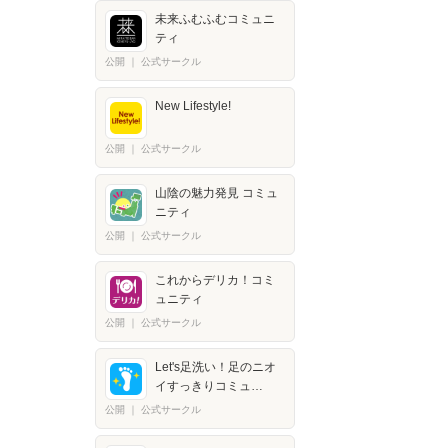
未来ふむふむコミュニ
ティ
公開
｜
公式サークル
New Lifestyle!
公開
｜
公式サークル
山陰の魅力発見 コミュ
ニティ
公開
｜
公式サークル
これからデリカ！コミ
ュニティ
公開
｜
公式サークル
Let's足洗い！足のニオ
イすっきりコミュ…
公開
｜
公式サークル