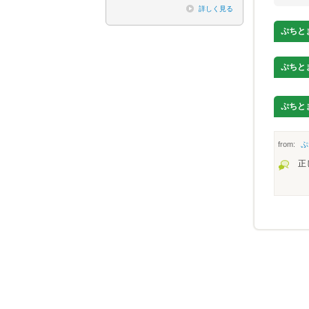
詳しく見る
ぷちと
ぷちと
ぷちと
from:
ぷ
正