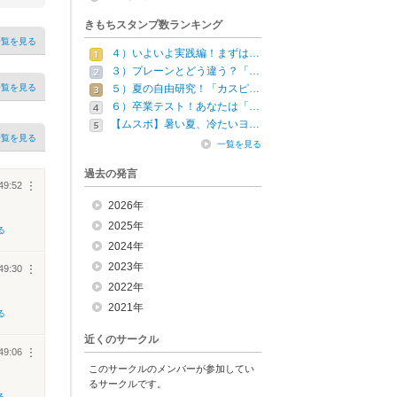
きもちスタンプ数ランキング
一覧を見る
４）いよいよ実践編！まずは…
３）プレーンとどう違う？「…
一覧を見る
５）夏の自由研究！「カスピ…
６）卒業テスト！あなたは「…
【ムスボ】暑い夏、冷たいヨ…
一覧を見る
一覧を見る
過去の発言
49:52
︙
2026年
2025年
る
2024年
2023年
49:30
︙
2022年
2021年
る
近くのサークル
49:06
︙
このサークルのメンバーが参加してい
るサークルです。
る