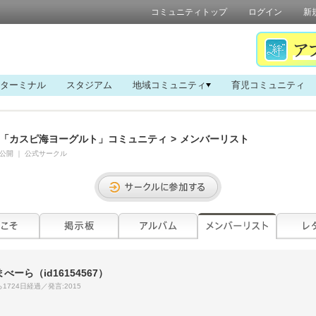
コミュニティトップ
ログイン
新
ターミナル
スタジアム
地域コミュニティ
育児コミュニティ
「カスピ海ヨーグルト」コミュニティ
>
メンバーリスト
公開
｜
公式サークル
まべーら
（id16154567）
1724日経過／発言:2015