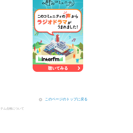
icon
このページのトップに戻る
ステム点検について