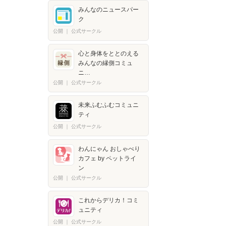
みんなのニュースパー
ク
公開
｜
公式サークル
心と身体をととのえる
みんなの縁側コミュ
ニ…
公開
｜
公式サークル
未来ふむふむコミュニ
ティ
公開
｜
公式サークル
わんにゃん おしゃべり
カフェ by ペットライ
ン
公開
｜
公式サークル
これからデリカ！コミ
ュニティ
公開
｜
公式サークル