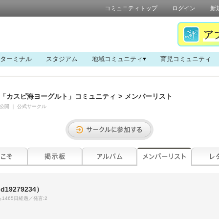
コミュニティトップ
ログイン
新
ターミナル
スタジアム
地域コミュニティ
育児コミュニティ
「カスピ海ヨーグルト」コミュニティ
>
メンバーリスト
公開
｜
公式サークル
id19279234）
1465日経過／発言:2