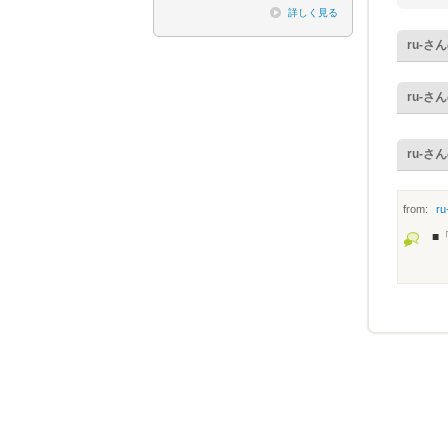
詳しく見る
ru-
さん
ru-
さん
ru-
さん
from:
ru
■