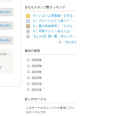
きもちスタンプ数ランキング
一覧を見る
４）いよいよ実践編！まずは…
３）プレーンとどう違う？「…
一覧を見る
５）夏の自由研究！「カスピ…
６）卒業テスト！あなたは「…
【ムスボ】暑い夏、冷たいヨ…
一覧を見る
一覧を見る
過去の発言
53:08
︙
2026年
2025年
る
2024年
2023年
2022年
2021年
近くのサークル
このサークルのメンバーが参加してい
るサークルです。