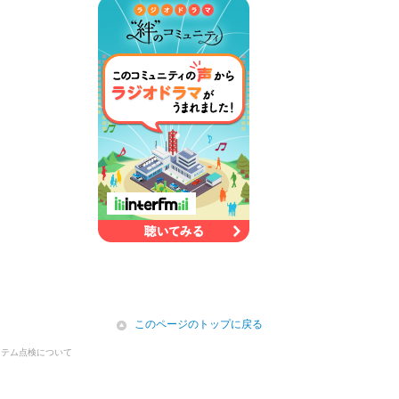
icon
このページのトップに戻る
ステム点検について