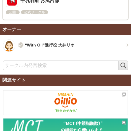
牛乳石鹸 お風呂部
公開
公式サークル
オーナー
“With Oil”進行役 大井リオ
検
索
関連サイト