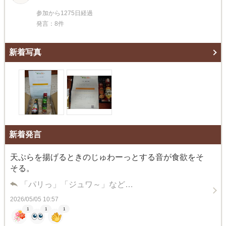
参加から1275日経過
発言：8件
新着写真
新着発言
天ぷらを揚げるときのじゅわーっとする音が食欲をそ
そる。
「パリっ」「ジュワ～」など…
2026/05/05 10:57
1
1
1